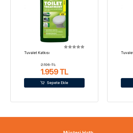
Tuvalet Katkısı
Tuvalet
2.106 TL
1.959 TL
Sepete Ekle
Müşteri Hattı