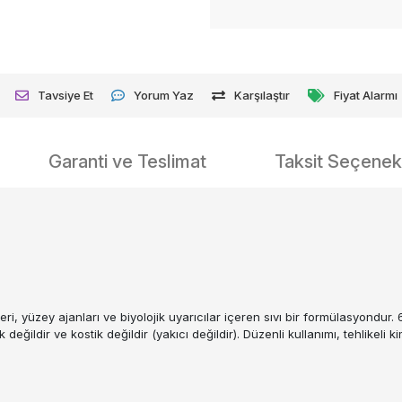
Tavsiye Et
Yorum Yaz
Karşılaştır
Fiyat Alarmı
Garanti ve Teslimat
Taksit Seçenekl
eri, yüzey ajanları ve biyolojik uyarıcılar içeren sıvı bir formülasyondur.
değildir ve kostik değildir (yakıcı değildir). Düzenli kullanımı, tehlikeli 