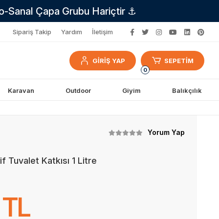
no-Sanal Çapa Grubu Hariçtir ⚓
Sipariş Takip
Yardım
İletişim
GİRİŞ YAP
SEPETİM
0
Karavan
Outdoor
Giyim
Balıkçılık
Yorum Yap
f Tuvalet Katkısı 1 Litre
 TL