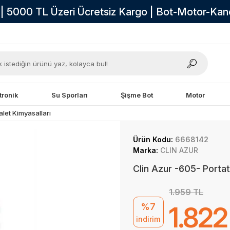
i | 5000 TL Üzeri Ücretsiz Kargo | Bot-Motor-Ka
tronik
Su Sporları
Şişme Bot
Motor
let Kimyasalları
Ürün Kodu:
6668142
Marka:
CLIN AZUR
Clin Azur -605- Portati
1.959 TL
%7
1.822
indirim