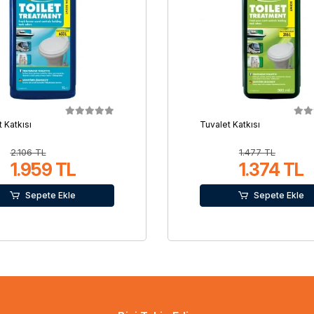
 Katkısı
Tuvalet Katkısı
2.106 TL
1.477 TL
1.959 TL
1.374 TL
Sepete Ekle
Sepete Ekle