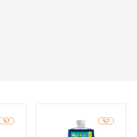
%7
%7