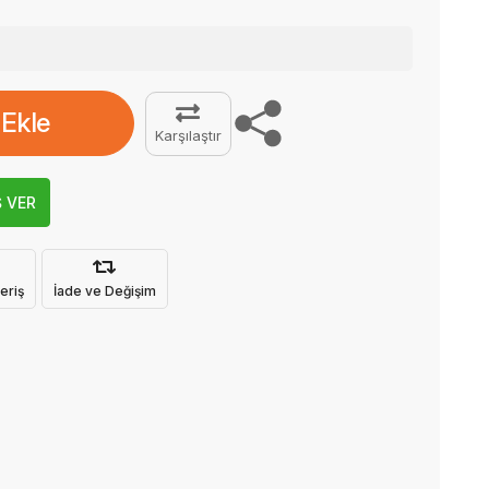
 Ekle
Karşılaştır
Ş VER
eriş
İade ve Değişim