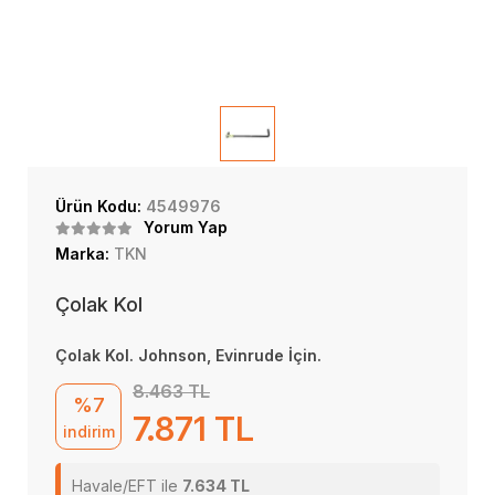
Ürün Kodu:
4549976
Yorum Yap
Marka:
TKN
Çolak Kol
Çolak Kol. Johnson, Evinrude İçin.
8.463 TL
%7
7.871 TL
indirim
Havale/EFT ile
7.634 TL