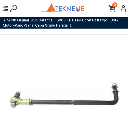
0
⚓ %100 Orijinal Ürün Garantisi | 5000 TL Üzeri Ücretsiz Kargo | Bot-
Motor-Kano-Sanal Çapa Grubu Hariçtir ⚓