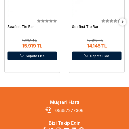
Seafirst Tie Bar
Seafirst Tie Bar
17.117 TL
15.210 TL
15.919 TL
14.145 TL
Sepete Ekle
Sepete Ekle
Müşteri Hattı
05457277306
Bizi Takip Edin