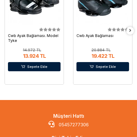
Cwb Ayak Bağlaması. Model
Cwb Ayak Bağlaması
Tyke
14.972 TL
20.884 TL
13.924 TL
19.422 TL
Sepete Ekle
Sepete Ekle
Müşteri Hattı
05457277306