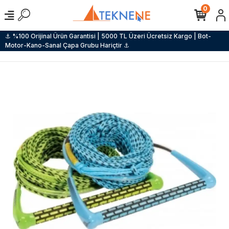
0
⚓ %100 Orijinal Ürün Garantisi | 5000 TL Üzeri Ücretsiz Kargo | Bot-
Motor-Kano-Sanal Çapa Grubu Hariçtir ⚓