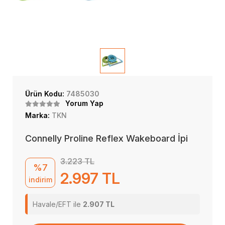
Ürün Kodu:
7485030
Yorum Yap
Marka:
TKN
Connelly Proline Reflex Wakeboard İpi
3.223 TL
%7
2.997 TL
indirim
Havale/EFT ile
2.907 TL