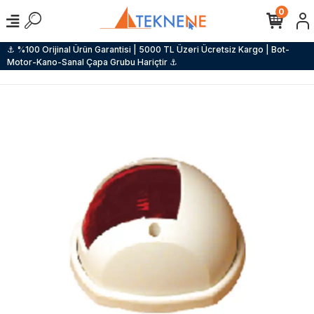
0
⚓ %100 Orijinal Ürün Garantisi | 5000 TL Üzeri Ücretsiz Kargo | Bot-
Motor-Kano-Sanal Çapa Grubu Hariçtir ⚓