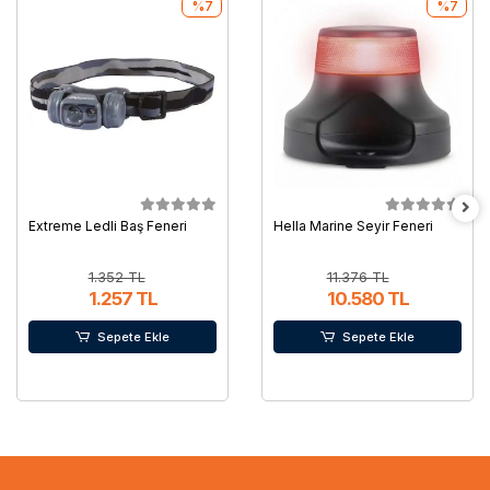
%7
%7
Extreme Ledli Baş Feneri
Hella Marine Seyir Feneri
1.352 TL
11.376 TL
1.257 TL
10.580 TL
Sepete Ekle
Sepete Ekle