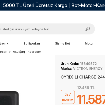
i | 5000 TL Üzeri Ücretsiz Kargo | Bot-Motor-Ka
tronik
Su Sporları
Şişme Bot
Motor
nları
Akü Şarj - Redresör
Ürün Kodu:
15649572
Marka:
VICTRON ENERGY
CYRIX-LI CHARGE 24
12.459 TL
%7
11.58
indirim