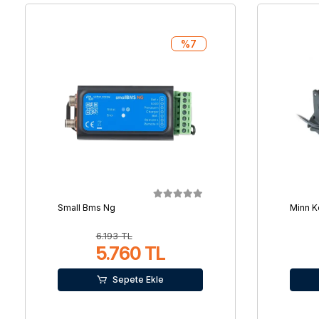
%7
Small Bms Ng
Minn K
6.193 TL
5.760 TL
Sepete Ekle