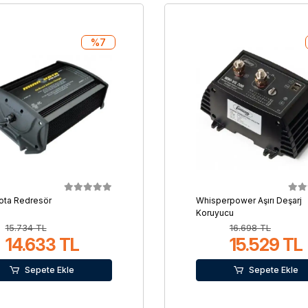
%7
ota Redresör
Whisperpower Aşırı Deşarj
Koruyucu
15.734 TL
16.698 TL
14.633 TL
15.529 TL
Sepete Ekle
Sepete Ekle