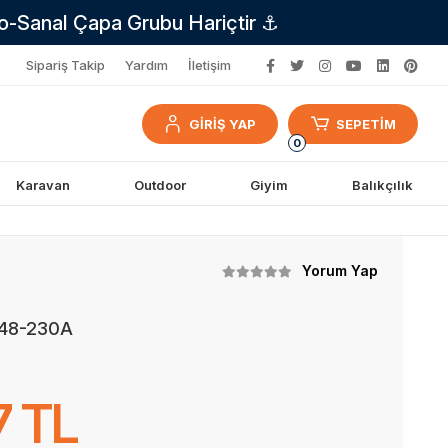
no-Sanal Çapa Grubu Hariçtir ⚓
Sipariş Takip
Yardım
İletişim
GİRİŞ YAP
SEPETİM
0
Karavan
Outdoor
Giyim
Balıkçılık
Yorum Yap
/48-230A
7 TL