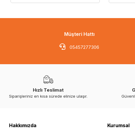
Müşteri Hattı
05457277306
Hızlı Teslimat
G
Siparişleriniz en kısa sürede elinize ulaşır.
Güvenl
Hakkımızda
Kurumsal