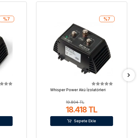
%7
%7
Whisper Power Akü İzolatörleri
19.804 TL
18.418 TL
Sepete Ekle