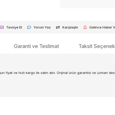
Tavsiye Et
Yorum Yaz
Karşılaştır
Gelince Haber 
Garanti ve Teslimat
Taksit Seçenekl
t ve hızlı kargo ile satın alın. Orijinal ürün garantisi ve uzman deste