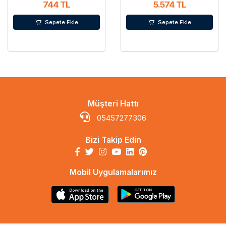
744 TL
5.574 TL
Sepete Ekle
Sepete Ekle
Müşteri Hattı
05457277306
Bizi Takip Edin
Mobil Uygulamalarımız