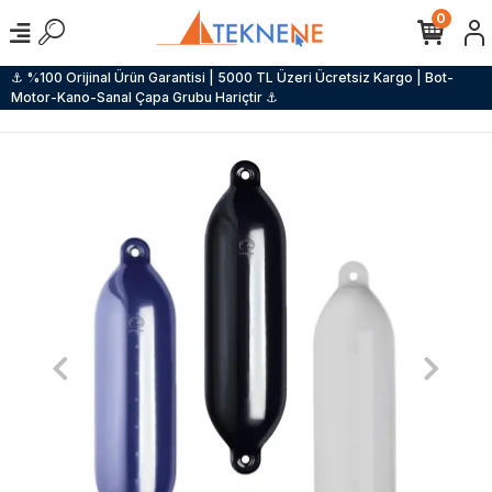
0
⚓ %100 Orijinal Ürün Garantisi | 5000 TL Üzeri Ücretsiz Kargo | Bot-
Motor-Kano-Sanal Çapa Grubu Hariçtir ⚓