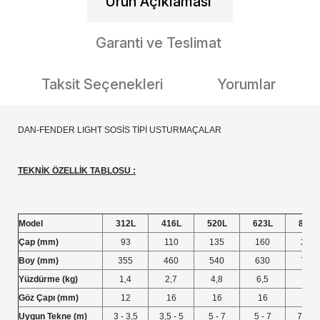
Ürün Açıklaması
Garanti ve Teslimat
Taksit Seçenekleri
Yorumlar
DAN-FENDER LIGHT SOSİS TİPİ USTURMAÇALAR
TEKNİK ÖZELLİK TABLOSU :
Model
312L
416L
520L
623L
827L
Çap (mm)
93
110
135
160
210
Boy (mm)
355
460
540
630
765
Yüzdürme (kg)
1,4
2,7
4,8
6,5
24
Göz Çapı (mm)
12
16
16
16
22
Uygun Tekne (m)
3 - 3,5
3,5 - 5
5 - 7
5 - 7
7 - 13