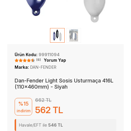
Ürün Kodu:
99911094
(6)
Yorum Yap
Marka:
DAN-FENDER
Dan-Fender Light Sosis Usturmaça 416L
(110x460mm) - Siyah
662 TL
%15
562 TL
indirim
Havale/EFT ile
546 TL