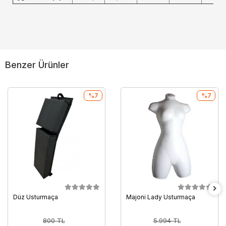
Benzer Ürünler
%7
%7
Düz Usturmaça
Majoni Lady Usturmaça
800 TL
5.994 TL