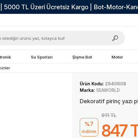
i | 5000 TL Üzeri Ücretsiz Kargo | Bot-Motor-Ka
tronik
Su Sporları
Şişme Bot
Motor
rünler
Ürün Kodu:
2940608
Marka:
SEAWORLD
Dekoratif pirinç yazı 
911 TL
%7
847 
indirim