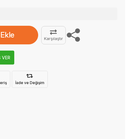
 Ekle
Karşılaştır
Ş VER
eriş
İade ve Değişim