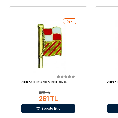
%7
Altın Kaplama Ve Mineli Rozet
Altın 
280 TL
261 TL
Sepete Ekle