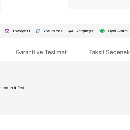
Tavsiye Et
Yorum Yaz
Karşılaştır
Fiyat Alarmı
Garanti ve Teslimat
Taksit Seçenekl
 eaten it first