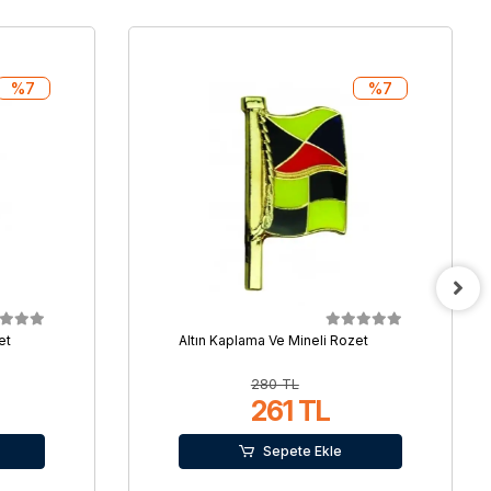
%7
%7
et
Altın Kaplama Ve Mineli Rozet
280 TL
261 TL
Sepete Ekle