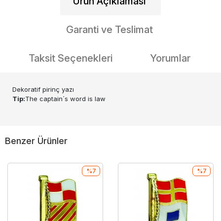
Ürün Açıklaması
Garanti ve Teslimat
Taksit Seçenekleri
Yorumlar
Dekoratif pirinç yazı
Tip:
The captain´s word is law
Benzer Ürünler
%7
%7