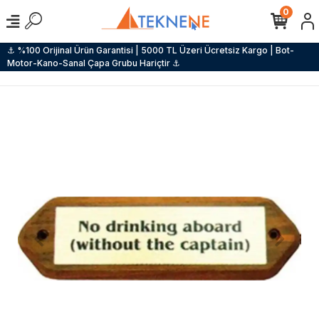
0
⚓ %100 Orijinal Ürün Garantisi | 5000 TL Üzeri Ücretsiz Kargo | Bot-
Motor-Kano-Sanal Çapa Grubu Hariçtir ⚓