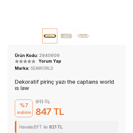
Ürün Kodu:
2940609
Yorum Yap
Marka:
SEAWORLD
Dekoratif pirinç yazı the captaıns world
ıs law
911 TL
%7
847 TL
indirim
Havale/EFT ile
821 TL