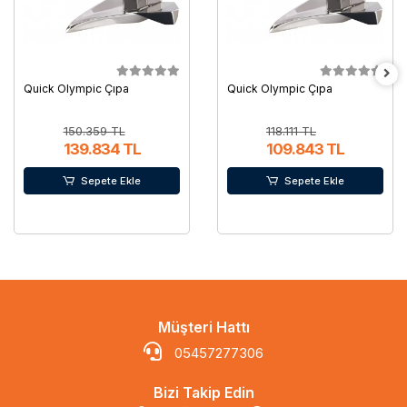
Quick Olympic Çıpa
Quick Olympic Çıpa
150.359 TL
118.111 TL
139.834 TL
109.843 TL
Sepete Ekle
Sepete Ekle
Müşteri Hattı
05457277306
Bizi Takip Edin