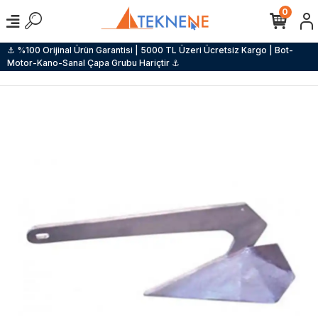
0
⚓ %100 Orijinal Ürün Garantisi | 5000 TL Üzeri Ücretsiz Kargo | Bot-
Motor-Kano-Sanal Çapa Grubu Hariçtir ⚓