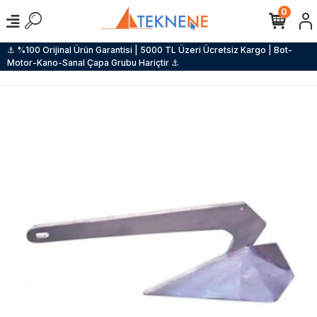
0
⚓ %100 Orijinal Ürün Garantisi | 5000 TL Üzeri Ücretsiz Kargo | Bot-
Motor-Kano-Sanal Çapa Grubu Hariçtir ⚓