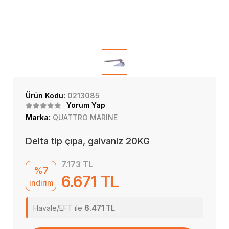
Ürün Kodu:
0213085
Yorum Yap
Marka:
QUATTRO MARINE
Delta tip çıpa, galvaniz 20KG
7.173 TL
%7
6.671 TL
indirim
Havale/EFT ile
6.471 TL