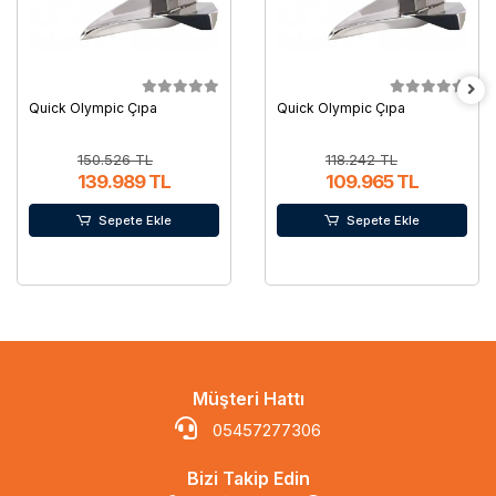
Quick Olympic Çıpa
Quick Olympic Çıpa
150.526 TL
118.242 TL
139.989 TL
109.965 TL
Sepete Ekle
Sepete Ekle
Müşteri Hattı
05457277306
Bizi Takip Edin