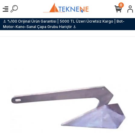
0
⚓ %100 Orijinal Ürün Garantisi | 5000 TL Üzeri Ücretsiz Kargo | Bot-
Motor-Kano-Sanal Çapa Grubu Hariçtir ⚓