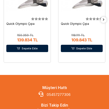
Quick Olympic Çıpa
Quick Olympic Çıpa
150.359 TL
118.111 TL
139.834 TL
109.843 TL
Sepete Ekle
Sepete Ekle
Müşteri Hattı
05457277306
Bizi Takip Edin