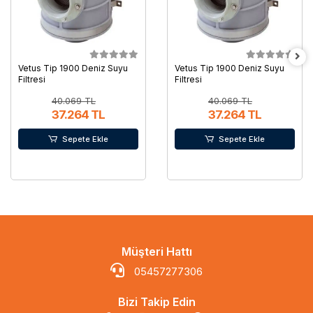
Vetus Tip 1900 Deniz Suyu
Vetus Tip 1900 Deniz Suyu
Filtresi
Filtresi
40.069 TL
40.069 TL
37.264 TL
37.264 TL
Sepete Ekle
Sepete Ekle
Müşteri Hattı
05457277306
Bizi Takip Edin