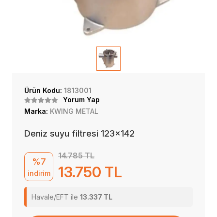
Ürün Kodu:
1813001
Yorum Yap
Marka:
KWING METAL
Deniz suyu filtresi 123x142
14.785 TL
%7
13.750 TL
indirim
Havale/EFT ile
13.337 TL