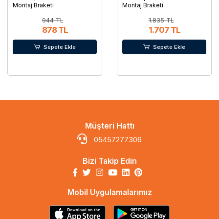
Montaj Braketi
Montaj Braketi
944 TL
1.835 TL
878 TL
1.707 TL
Sepete Ekle
Sepete Ekle
Müşteri Hattı
05457277306
Bizi Takip Edin
Mobil Uygulamalarımız