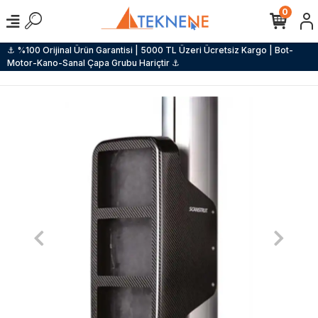
0
⚓ %100 Orijinal Ürün Garantisi | 5000 TL Üzeri Ücretsiz Kargo | Bot-
Motor-Kano-Sanal Çapa Grubu Hariçtir ⚓