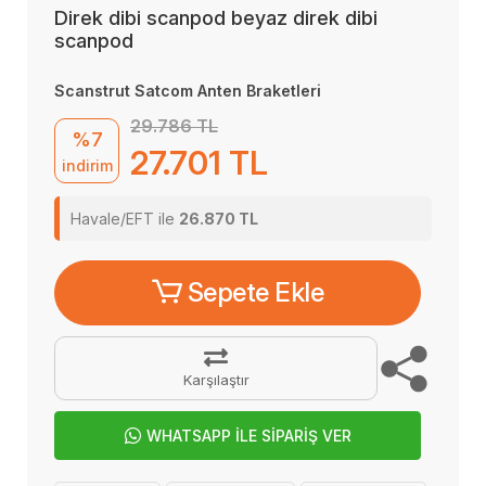
Direk dibi scanpod beyaz direk dibi
scanpod
Scanstrut Satcom Anten Braketleri
29.786 TL
%7
27.701 TL
indirim
Havale/EFT ile
26.870 TL
Sepete Ekle
Karşılaştır
WHATSAPP İLE SİPARİŞ VER