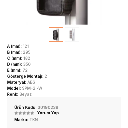
A (mm):
121
B (mm):
295
C (mm):
182
D (mm):
350
E (mm):
72
Gösterge Montajı:
2
Materyal:
ABS
Model:
SPM-2i-W
Renk:
Beyaz
Ürün Kodu:
3019023B
Yorum Yap
Marka:
TKN