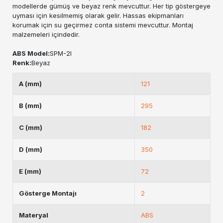
modellerde gümüş ve beyaz renk mevcuttur. Her tip göstergeye
uyması için kesilmemiş olarak gelir. Hassas ekipmanları
korumak için su geçirmez conta sistemi mevcuttur. Montaj
malzemeleri içindedir.
ABS Model:
SPM-2I
Renk:
Beyaz
A (mm)
121
B (mm)
295
C (mm)
182
D (mm)
350
E (mm)
72
Gösterge Montajı
2
Materyal
ABS