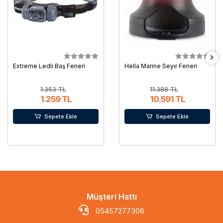
Extreme Ledli Baş Feneri
Hella Marine Seyir Feneri
1.353 TL
11.388 TL
1.259 TL
10.591 TL
Sepete Ekle
Sepete Ekle
Müşteri Hattı
05457277306