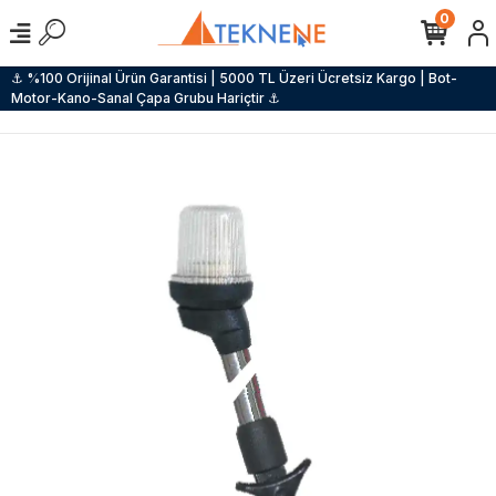
0
⚓ %100 Orijinal Ürün Garantisi | 5000 TL Üzeri Ücretsiz Kargo | Bot-
Motor-Kano-Sanal Çapa Grubu Hariçtir ⚓