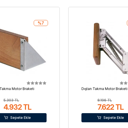
%7
 Takma Motor Braketi
Dıştan Takma Motor Braketi
5.303 TL
8.196 TL
4.932 TL
7.622 TL
Sepete Ekle
Sepete Ekle