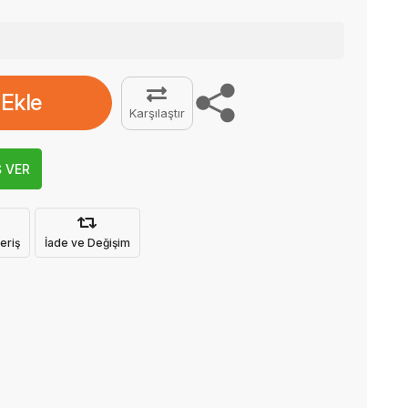
 Ekle
Karşılaştır
Ş VER
eriş
İade ve Değişim