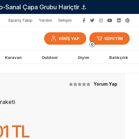
no-Sanal Çapa Grubu Hariçtir ⚓
Sipariş Takip
Yardım
İletişim
GİRİŞ YAP
SEPETİM
0
Karavan
Outdoor
Giyim
Balıkçılık
Yorum Yap
raketi
1 TL