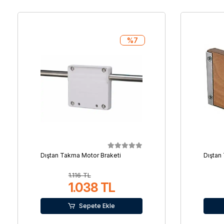
%7
Dıştan Takma Motor Braketi
Dıştan
1.116 TL
1.038 TL
Sepete Ekle