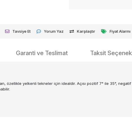
Tavsiye Et
Yorum Yaz
Karşılaştır
Fiyat Alarmı
Garanti ve Teslimat
Taksit Seçenekl
zellikle yelkenli tekneler için idealdir. Açısı pozitif 7° ile 35°, negatif
bilir.