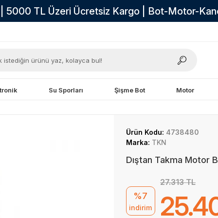
i | 5000 TL Üzeri Ücretsiz Kargo | Bot-Motor-Ka
tronik
Su Sporları
Şişme Bot
Motor
Ürün Kodu:
4738480
Marka:
TKN
Dıştan Takma Motor B
27.313 TL
%7
25.40
indirim