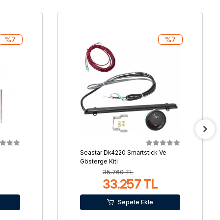
%7
%7
Seastar Dk4220 Smartstick Ve
Gösterge Kiti
35.760 TL
33.257 TL
Sepete Ekle