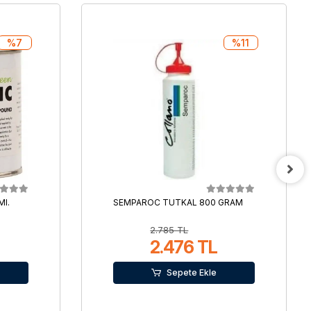
%7
%11
Ml.
SEMPAROC TUTKAL 800 GRAM
2.785 TL
2.476 TL
Sepete Ekle