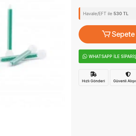
Havale/EFT ile
530 TL
Sepete
WHATSAPP İLE SİPARİ
Hızlı Gönderi
Güvenli Alışv