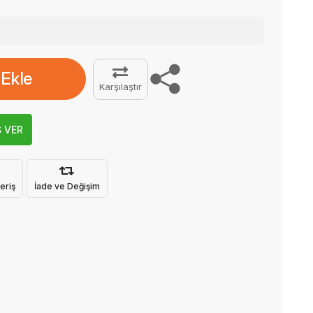
 Ekle
Karşılaştır
Ş VER
eriş
İade ve Değişim