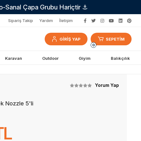
no-Sanal Çapa Grubu Hariçtir ⚓
Sipariş Takip
Yardım
İletişim
GİRİŞ YAP
SEPETİM
0
Karavan
Outdoor
Giyim
Balıkçılık
Yorum Yap
k Nozzle 5'li
TL