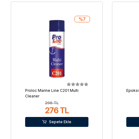
%7
Proloc Marine Line C201 Multi
Epoks
Cleaner
296 TL
276 TL
Sepete Ekle