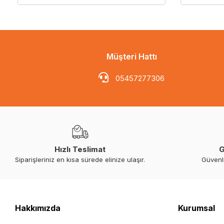
Müşteri Hattı
05457277306
Hızlı Teslimat
G
Siparişleriniz en kısa sürede elinize ulaşır.
Güvenl
Hakkımızda
Kurumsal