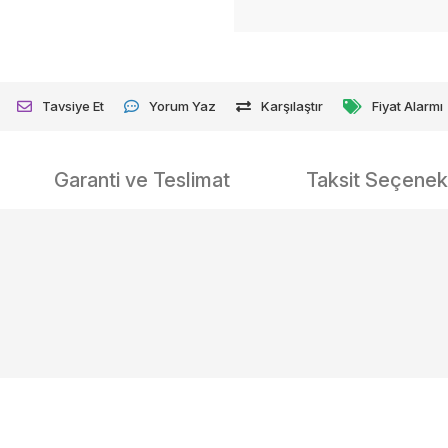
Tavsiye Et
Yorum Yaz
Karşılaştır
Fiyat Alarmı
Garanti ve Teslimat
Taksit Seçenekl