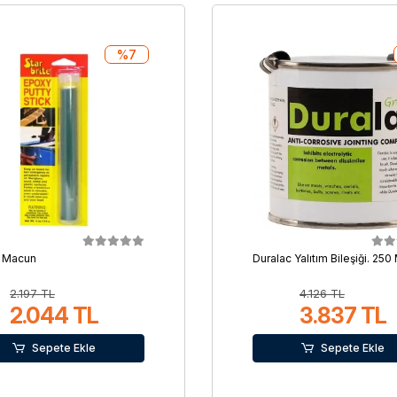
%7
i Macun
Duralac Yalıtım Bileşiği. 250 
2.197 TL
4.126 TL
2.044 TL
3.837 TL
Sepete Ekle
Sepete Ekle