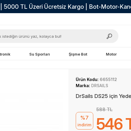
i | 5000 TL Üzeri Ücretsiz Kargo | Bot-Motor-Ka
tronik
Su Sporları
Şişme Bot
Motor
Ürün Kodu:
6655112
Marka:
DRSAILS
DrSails DS25 için Yede
588 TL
%7
546 
indirim