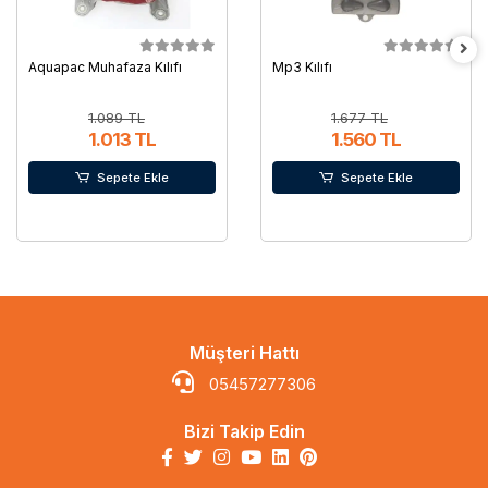
Aquapac Muhafaza Kılıfı
Mp3 Kılıfı
1.089 TL
1.677 TL
1.013 TL
1.560 TL
Sepete Ekle
Sepete Ekle
Müşteri Hattı
05457277306
Bizi Takip Edin