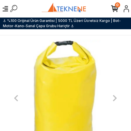
0
⚓ %100 Orijinal Ürün Garantisi | 5000 TL Üzeri Ücretsiz Kargo | Bot-
Motor-Kano-Sanal Çapa Grubu Hariçtir ⚓