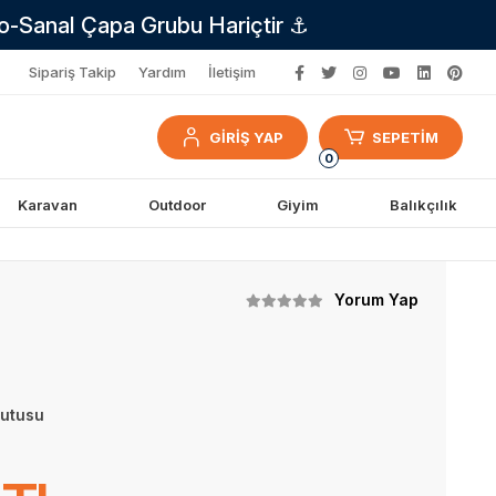
no-Sanal Çapa Grubu Hariçtir ⚓
Sipariş Takip
Yardım
İletişim
GİRİŞ YAP
SEPETİM
0
Karavan
Outdoor
Giyim
Balıkçılık
Yorum Yap
utusu