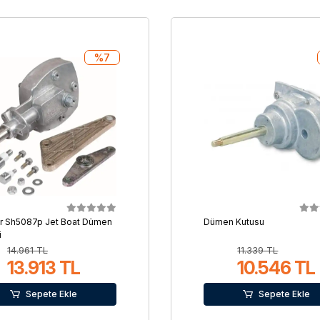
%7
r Sh5087p Jet Boat Dümen
Dümen Kutusu
i
14.961 TL
11.339 TL
13.913 TL
10.546 TL
Sepete Ekle
Sepete Ekle