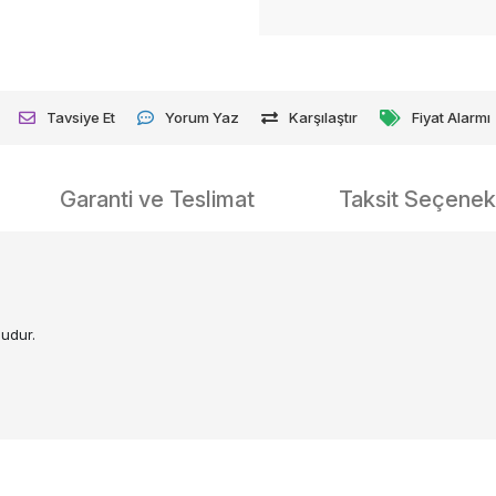
Tavsiye Et
Yorum Yaz
Karşılaştır
Fiyat Alarmı
Garanti ve Teslimat
Taksit Seçenekl
ludur.