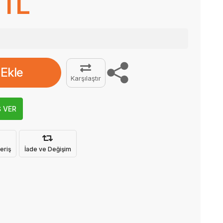
 TL
 Ekle
Karşılaştır
Ş VER
eriş
İade ve Değişim