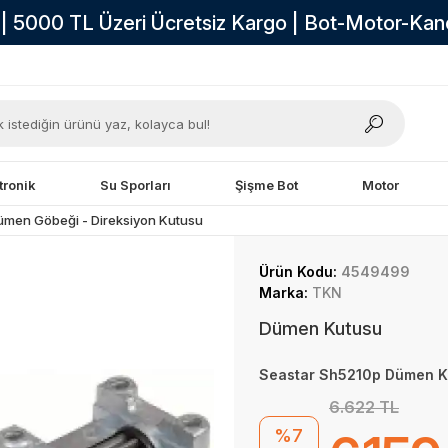
i | 5000 TL Üzeri Ücretsiz Kargo | Bot-Motor-Ka
tronik
Su Sporları
Şişme Bot
Motor
ümen Göbeği - Direksiyon Kutusu
Ürün Kodu:
4549499
Marka:
TKN
Dümen Kutusu
Seastar Sh5210p Dümen K
6.622 TL
%7