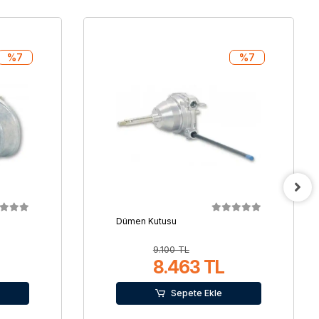
%7
%7
Dümen Kutusu
9.100 TL
8.463 TL
Sepete Ekle