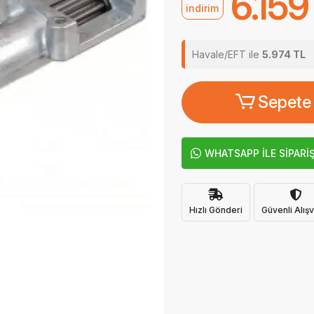
6.159
indirim
Havale/EFT ile
5.974 TL
Sepete
WHATSAPP İLE SİPARİ
Hızlı Gönderi
Güvenli Alışv