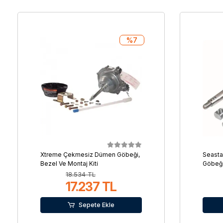
%7
Xtreme Çekmesiz Dümen Göbeği,
Seasta
Bezel Ve Montaj Kiti
Göbeğ
18.534 TL
17.237 TL
Sepete Ekle