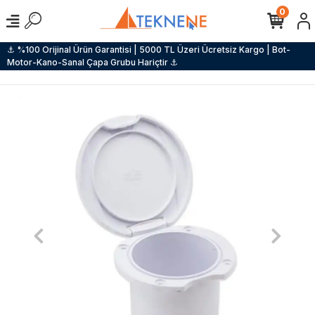
0
⚓ %100 Orijinal Ürün Garantisi | 5000 TL Üzeri Ücretsiz Kargo | Bot-
Motor-Kano-Sanal Çapa Grubu Hariçtir ⚓