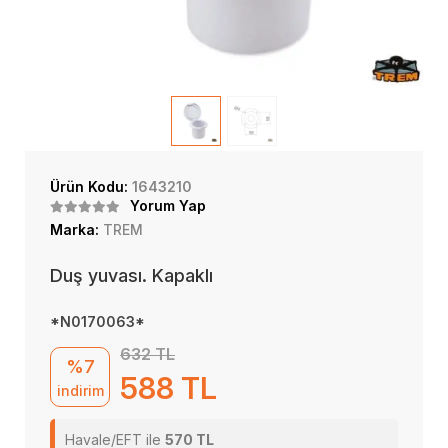
Ürün Kodu:
1643210
Yorum Yap
Marka:
TREM
Duş yuvası. Kapaklı
*N0170063*
632 TL
%7
588 TL
indirim
Havale/EFT ile
570 TL