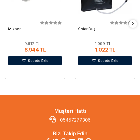
Mikser
Solar Duş
9.617 TL
1.099 TL
8.944 TL
1.022 TL
Sepete Ekle
Sepete Ekle
Müşteri Hattı
05457277306
Bizi Takip Edin