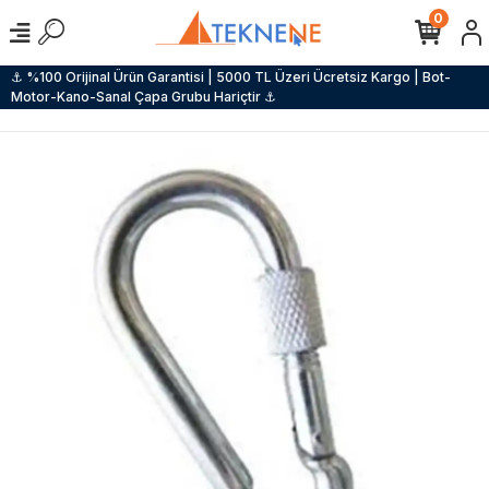
0
⚓ %100 Orijinal Ürün Garantisi | 5000 TL Üzeri Ücretsiz Kargo | Bot-
Motor-Kano-Sanal Çapa Grubu Hariçtir ⚓