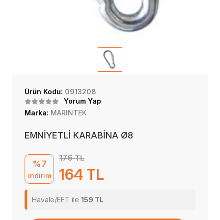
Ürün Kodu:
0913208
Yorum Yap
Marka:
MARINTEK
EMNİYETLİ KARABİNA Ø8
176 TL
%7
164 TL
indirim
Havale/EFT ile
159 TL