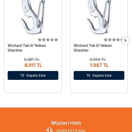
Wichard Tek El Yelken
Wichard Tek El Yelken
Shackleı
Shackleı
5.281 TL
2.094 TL
4.911 TL
1.947 TL
Sepete Ekle
Sepete Ekle
Müşteri Hattı
05457277306