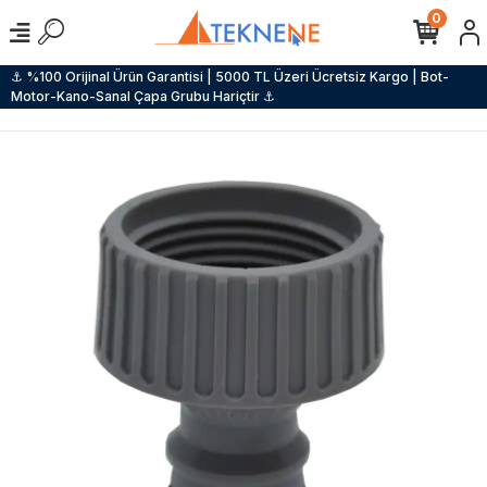
0
⚓ %100 Orijinal Ürün Garantisi | 5000 TL Üzeri Ücretsiz Kargo | Bot-
Motor-Kano-Sanal Çapa Grubu Hariçtir ⚓