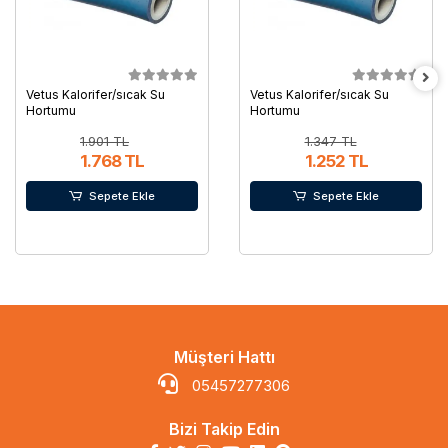
Vetus Kalorifer/sıcak Su
Vetus Kalorifer/sıcak Su
Hortumu
Hortumu
1.901 TL
1.347 TL
1.768 TL
1.252 TL
Sepete Ekle
Sepete Ekle
Müşteri Hattı
05457277306
Bizi Takip Edin