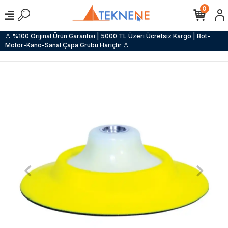
0
⚓ %100 Orijinal Ürün Garantisi | 5000 TL Üzeri Ücretsiz Kargo | Bot-
Motor-Kano-Sanal Çapa Grubu Hariçtir ⚓