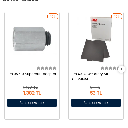
%7
%7
3m 05710 Superbuff Adaptör
3m 431Q Wetordry Su
Zımparası
1.487 TL
57 TL
1.382 TL
53 TL
Sepete Ekle
Sepete Ekle