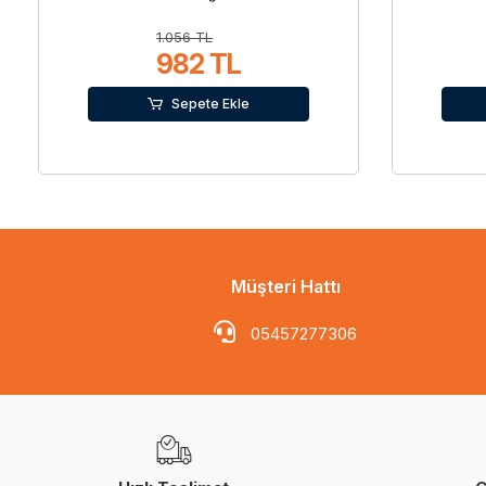
1.056 TL
982 TL
Sepete Ekle
Müşteri Hattı
05457277306