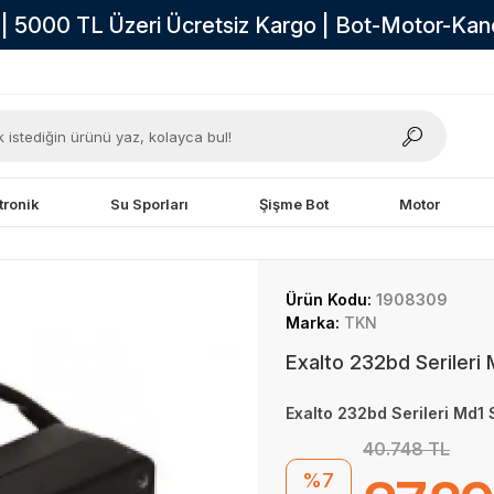
i | 5000 TL Üzeri Ücretsiz Kargo | Bot-Motor-Ka
tronik
Su Sporları
Şişme Bot
Motor
Ürün Kodu:
1908309
Marka:
TKN
Exalto 232bd Serileri
Exalto 232bd Serileri Md1
40.748 TL
%7