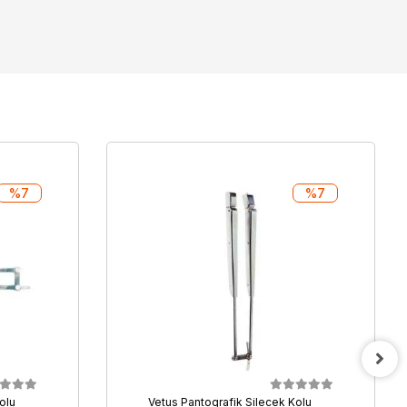
%7
%7
olu
Vetus Pantografik Silecek Kolu