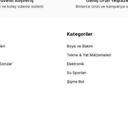
üvenli Alışveriş
Geniş Ürün Yelpaze
i ve kolay ödeme sistemi
Binlerce ürün ve kampanya 
Kategoriler
leri
Boya ve Bakım
Tekne & Yat Malzemeleri
Sorular
Elektronik
Su Sporları
Şişme Bot