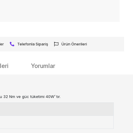
Ver
Telefonla Sipariş
Ürün Önerileri
eri
Yorumlar
ku 32 Nm ve güc tüketimi 40W’ tır.