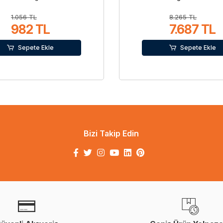
1.056 TL
8.265 TL
982 TL
7.687 TL
Sepete Ekle
Sepete Ekle
Bizi Takip Edin