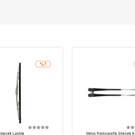
%7
ilecek Lastiği
Vetus Pantografik Silecek K