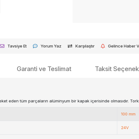
Tavsiye Et
Yorum Yaz
Karşılaştır
Gelince Haber 
Garanti ve Teslimat
Taksit Seçenekl
areket eden tüm parçaların alüminyum bir kapak içerisinde olmasıdır. Tor
100 mm
24V