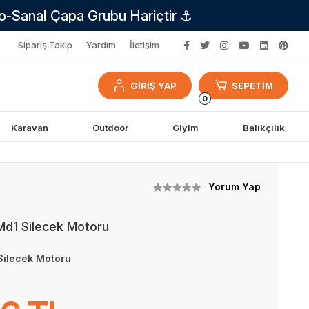
no-Sanal Çapa Grubu Hariçtir ⚓
Sipariş Takip
Yardım
İletişim
GİRİŞ YAP
SEPETİM
0
Karavan
Outdoor
Giyim
Balıkçılık
Yorum Yap
 Md1 Silecek Motoru
 Silecek Motoru