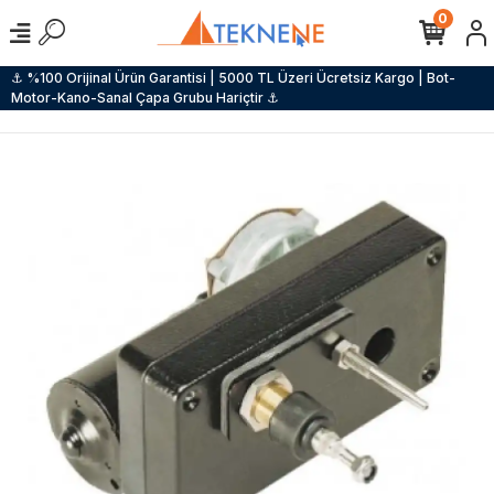
0
⚓ %100 Orijinal Ürün Garantisi | 5000 TL Üzeri Ücretsiz Kargo | Bot-
Motor-Kano-Sanal Çapa Grubu Hariçtir ⚓