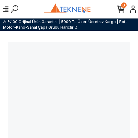
0
⚓ %100 Orijinal Ürün Garantisi | 5000 TL Üzeri Ücretsiz Kargo | Bot-
Motor-Kano-Sanal Çapa Grubu Hariçtir ⚓