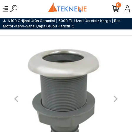
0
⚓ %100 Orijinal Ürün Garantisi | 5000 TL Üzeri Ücretsiz Kargo | Bot-
Motor-Kano-Sanal Çapa Grubu Hariçtir ⚓