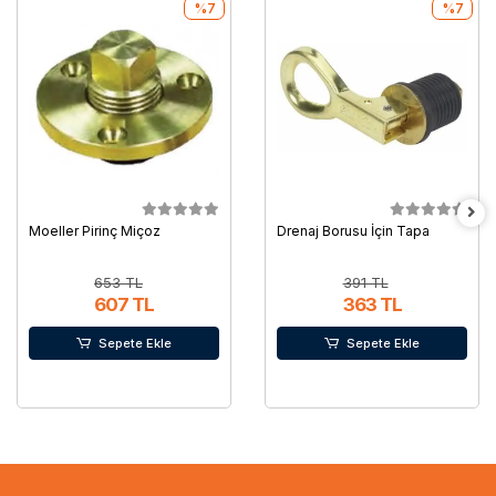
%7
%7
Moeller Pirinç Miçoz
Drenaj Borusu İçin Tapa
653 TL
391 TL
607 TL
363 TL
Sepete Ekle
Sepete Ekle