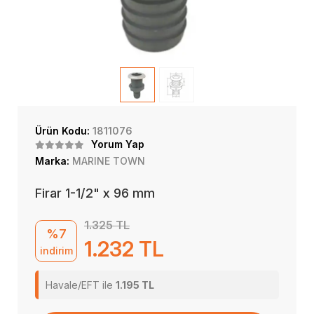
Ürün Kodu:
1811076
Yorum Yap
Marka:
MARINE TOWN
Firar 1-1/2" x 96 mm
1.325 TL
%7
1.232 TL
indirim
Havale/EFT ile
1.195 TL