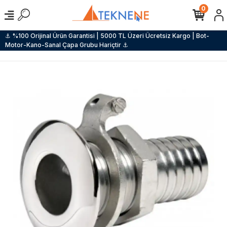
0
⚓ %100 Orijinal Ürün Garantisi | 5000 TL Üzeri Ücretsiz Kargo | Bot-
Motor-Kano-Sanal Çapa Grubu Hariçtir ⚓