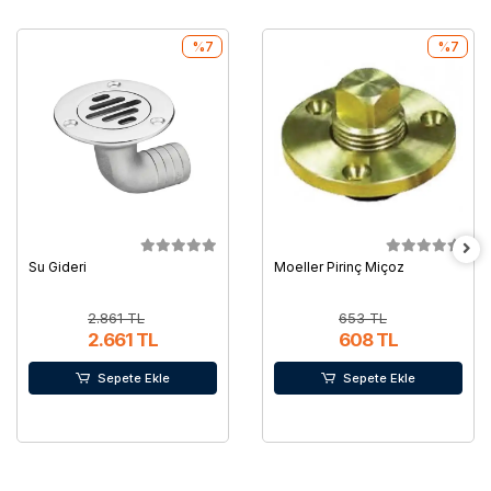
%7
%7
Su Gideri
Moeller Pirinç Miçoz
2.861 TL
653 TL
2.661 TL
608 TL
Sepete Ekle
Sepete Ekle