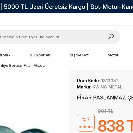
i | 5000 TL Üzeri Ücretsiz Kargo | Bot-Motor-Ka
tronik
Su Sporları
Şişme Bot
Motor
hliye Borusu-Firar-Miçoz
Ürün Kodu:
1813052
Marka:
KWING METAL
FİRAR PASLANMAZ ÇE
901 TL
%7
838 
indirim