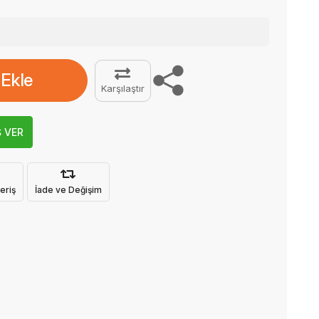
 Ekle
Karşılaştır
Ş VER
eriş
İade ve Değişim