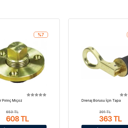
%7
r Pirinç Miçoz
Drenaj Borusu İçin Tapa
653 TL
391 TL
608 TL
363 TL