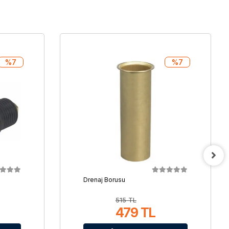
%7
%7
Drenaj Borusu
515 TL
479 TL