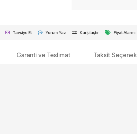
Tavsiye Et
Yorum Yaz
Karşılaştır
Fiyat Alarmı
Garanti ve Teslimat
Taksit Seçenekl