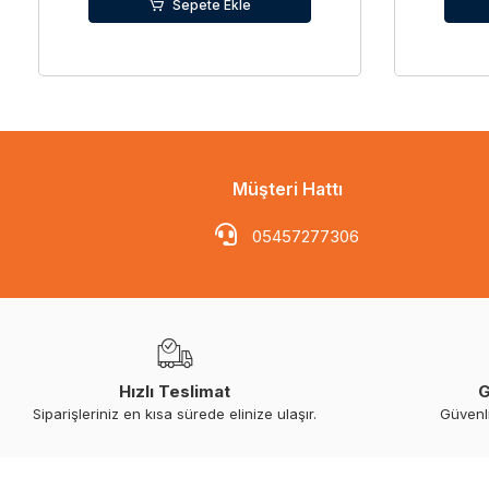
Sepete Ekle
Müşteri Hattı
05457277306
Hızlı Teslimat
G
Siparişleriniz en kısa sürede elinize ulaşır.
Güvenl