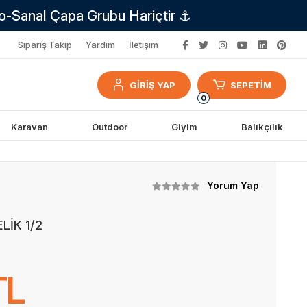
no-Sanal Çapa Grubu Hariçtir ⚓
Sipariş Takip
Yardım
İletişim
GİRİŞ YAP
SEPETİM
0
Karavan
Outdoor
Giyim
Balıkçılık
Yorum Yap
LİK 1/2
TL