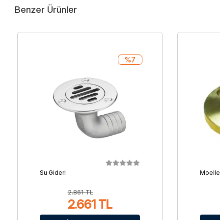
Benzer Ürünler
%7
Su Gideri
Moelle
2.861 TL
2.661 TL