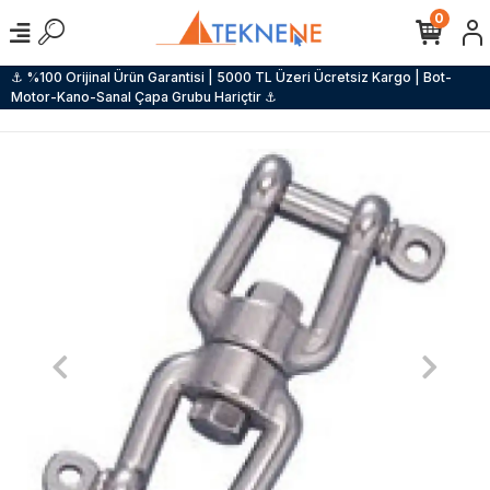
0
⚓ %100 Orijinal Ürün Garantisi | 5000 TL Üzeri Ücretsiz Kargo | Bot-
Motor-Kano-Sanal Çapa Grubu Hariçtir ⚓