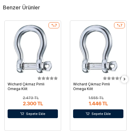
Benzer Ürünler
%7
%7
Wichard Çıkmaz Pimli
Wichard Çıkmaz Pimli
Omega Kilit
Omega Kilit
2.473 TL
1.555 TL
2.300 TL
1.446 TL
Sepete Ekle
Sepete Ekle