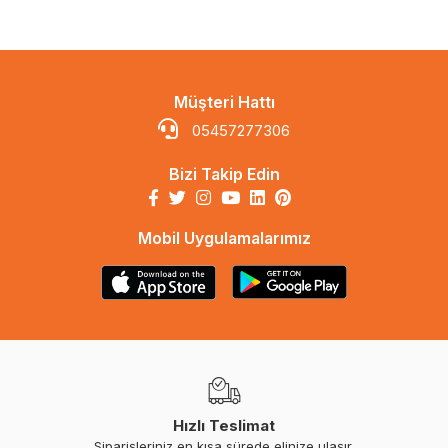
Müşteri Hattı
05457277306
Bizi Takip Edin
Mobil Uygulamalarımız
Hızlı Teslimat
Siparişleriniz en kısa sürede elinize ulaşır.