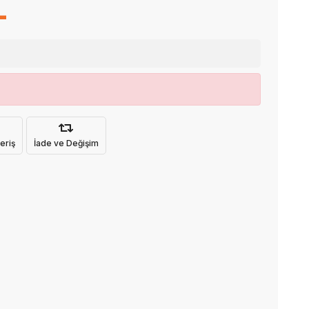
L
eriş
İade ve Değişim