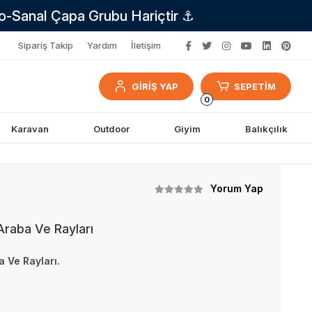
no-Sanal Çapa Grubu Hariçtir ⚓
Sipariş Takip
Yardım
İletişim
GİRİŞ YAP
SEPETİM
0
Karavan
Outdoor
Giyim
Balıkçılık
Yorum Yap
 Araba Ve Rayları
a Ve Rayları.