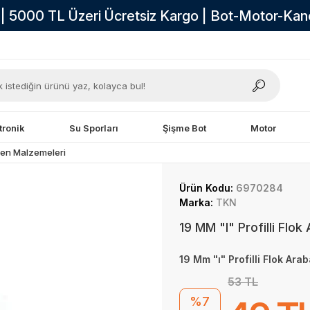
i | 5000 TL Üzeri Ücretsiz Kargo | Bot-Motor-Ka
tronik
Su Sporları
Şişme Bot
Motor
ken Malzemeleri
Ürün Kodu:
6970284
Marka:
TKN
19 MM "I" Profilli Flok
19 Mm "ı" Profilli Flok Arab
53 TL
%7