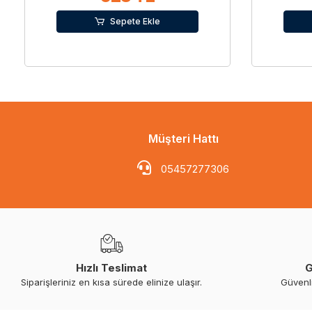
Sepete Ekle
Müşteri Hattı
05457277306
Hızlı Teslimat
G
Siparişleriniz en kısa sürede elinize ulaşır.
Güvenl