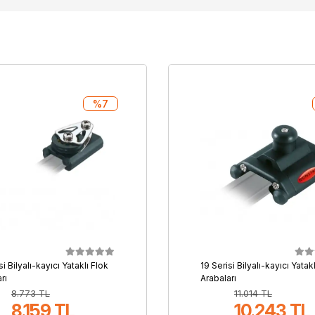
%7
si Bilyalı-kayıcı Yataklı Flok
19 Serisi Bilyalı-kayıcı Yatak
rı
Arabaları
8.773 TL
11.014 TL
8.159 TL
10.243 TL