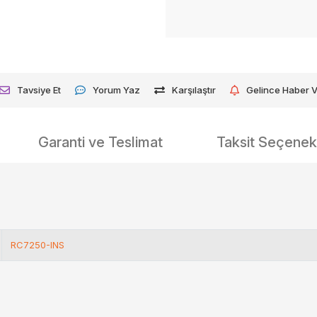
Tavsiye Et
Yorum Yaz
Karşılaştır
Gelince Haber 
Garanti ve Teslimat
Taksit Seçenekl
RC7250-INS