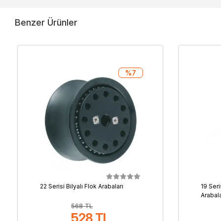
Benzer Ürünler
%7
22 Serisi Bilyalı Flok Arabaları
19 Seri
Arabala
568 TL
528 TL