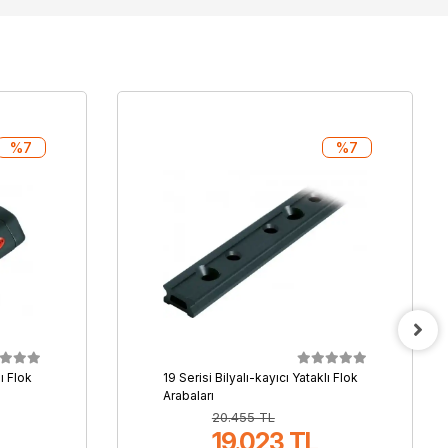
%7
%7
lı Flok
19 Serisi Bilyalı-kayıcı Yataklı Flok
Arabaları
20.455 TL
19.023 TL