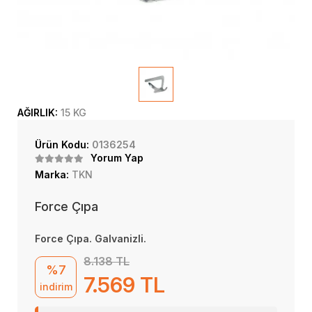
AĞIRLIK:
15 KG
Ürün Kodu:
0136254
Yorum Yap
Marka:
TKN
Force Çıpa
Force Çıpa. Galvanizli.
8.138 TL
%7
7.569 TL
indirim