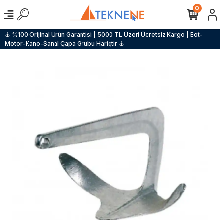
0
⚓ %100 Orijinal Ürün Garantisi | 5000 TL Üzeri Ücretsiz Kargo | Bot-
Motor-Kano-Sanal Çapa Grubu Hariçtir ⚓