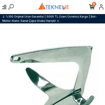
0
⚓ %100 Orijinal Ürün Garantisi | 5000 TL Üzeri Ücretsiz Kargo | Bot-
Motor-Kano-Sanal Çapa Grubu Hariçtir ⚓