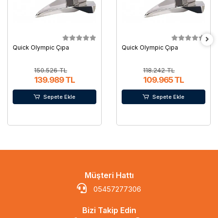
Quick Olympic Çıpa
Quick Olympic Çıpa
150.526 TL
118.242 TL
139.989 TL
109.965 TL
Sepete Ekle
Sepete Ekle
Müşteri Hattı
05457277306
Bizi Takip Edin