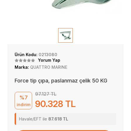
Ürün Kodu:
0213080
Yorum Yap
Marka:
QUATTRO MARINE
Force tip çıpa, paslanmaz çelik 50 KG
97.127 TL
%7
90.328 TL
indirim
Havale/EFT ile
87.618 TL