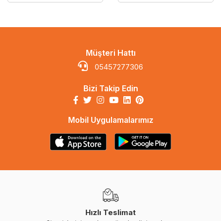
Müşteri Hattı
05457277306
Bizi Takip Edin
Mobil Uygulamalarımız
Hızlı Teslimat