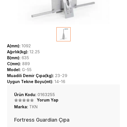
A(mm):
1092
Ağırlık(kg):
12.25
B(mm):
635
C(mm):
889
Model:
G-55
Muadili Demir Çıpa(kg):
23-29
Uygun Tekne Boyu(mt):
14-16
Ürün Kodu:
0163255
Yorum Yap
Marka:
TKN
Fortress Guardian Çıpa