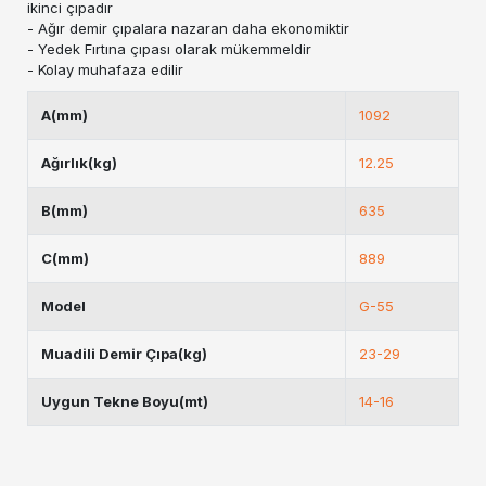
ikinci çıpadır
- Ağır demir çıpalara nazaran daha ekonomiktir
- Yedek Fırtına çıpası olarak mükemmeldir
- Kolay muhafaza edilir
A(mm)
1092
Ağırlık(kg)
12.25
B(mm)
635
C(mm)
889
Model
G-55
Muadili Demir Çıpa(kg)
23-29
Uygun Tekne Boyu(mt)
14-16