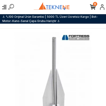
0
⚓ %100 Orijinal Ürün Garantisi | 5000 TL Üzeri Ücretsiz Kargo | Bot-
Motor-Kano-Sanal Çapa Grubu Hariçtir ⚓