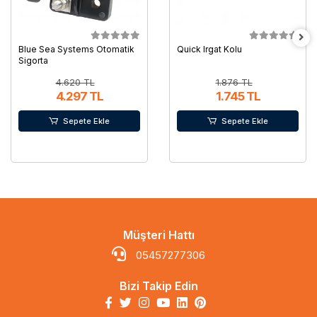
Blue Sea Systems Otomatik
Quick Irgat Kolu
Sigorta
4.620 TL
1.876 TL
4.297 TL
1.745 TL
Sepete Ekle
Sepete Ekle
Müşteri Hattı
05457277306
Bizi Takip Edin