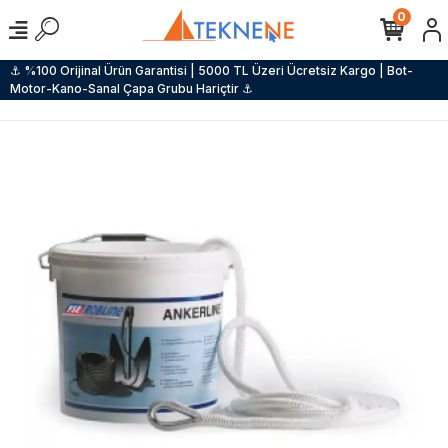
0
⚓ %100 Orijinal Ürün Garantisi | 5000 TL Üzeri Ücretsiz Kargo | Bot-
Motor-Kano-Sanal Çapa Grubu Hariçtir ⚓