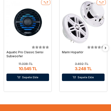
%7
%7
Aquatic Pro Classic Serisi
Marin Hoparlör
Subwoofer
11.338 TL
3.492 TL
10.545 TL
3.248 TL
Sepete Ekle
Sepete Ekle