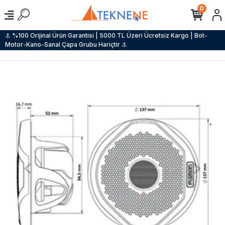
0
⚓ %100 Orijinal Ürün Garantisi | 5000 TL Üzeri Ücretsiz Kargo | Bot-
Motor-Kano-Sanal Çapa Grubu Hariçtir ⚓