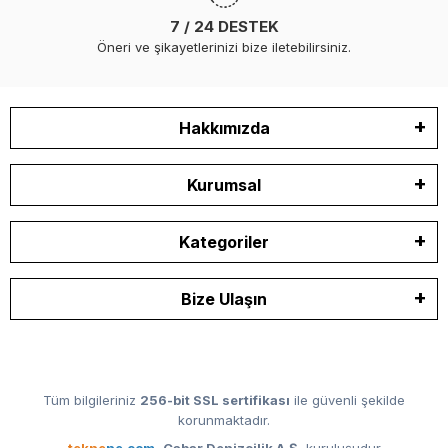
7 / 24 DESTEK
Öneri ve şikayetlerinizi bize iletebilirsiniz.
Hakkımızda
Kurumsal
Kategoriler
Bize Ulaşın
Tüm bilgileriniz
256-bit SSL sertifikası
ile güvenli şekilde
korunmaktadır.
tekne
ne.com
,
Cabar Denizcilik A.Ş.
kuruluşudur.