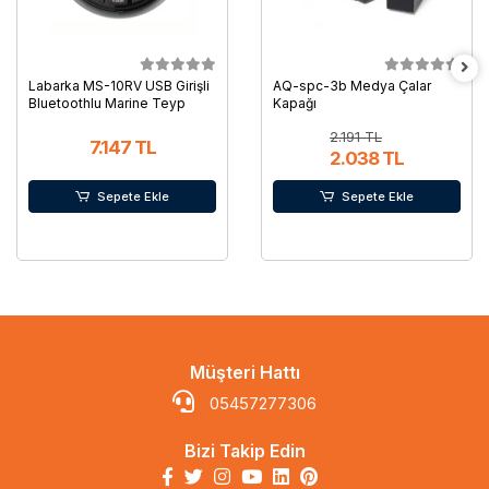
Labarka MS-10RV USB Girişli
AQ-spc-3b Medya Çalar
Bluetoothlu Marine Teyp
Kapağı
2.191 TL
7.147 TL
2.038 TL
Sepete Ekle
Sepete Ekle
Müşteri Hattı
05457277306
Bizi Takip Edin