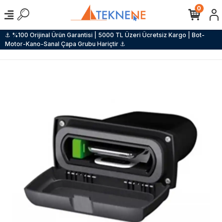
0
⚓ %100 Orijinal Ürün Garantisi | 5000 TL Üzeri Ücretsiz Kargo | Bot-
Motor-Kano-Sanal Çapa Grubu Hariçtir ⚓