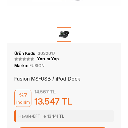
Ürün Kodu:
3032017
Yorum Yap
Marka:
FUSION
Fusion MS-USB / iPod Dock
14.567 TL
%7
13.547 TL
indirim
Havale/EFT ile
13.141 TL