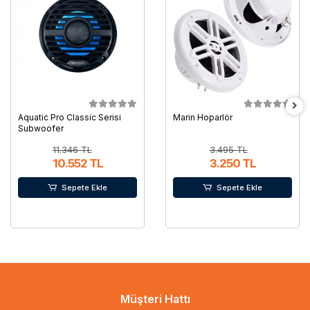
Aquatic Pro Classic Serisi
Marin Hoparlör
Subwoofer
11.346 TL
3.495 TL
10.552 TL
3.250 TL
Sepete Ekle
Sepete Ekle
Müşteri Hattı