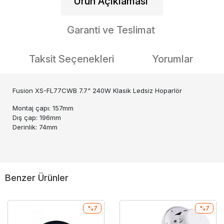
Ürün Açıklaması
Garanti ve Teslimat
Taksit Seçenekleri
Yorumlar
Fusion XS-FL77CWB 7.7" 240W Klasik Ledsiz Hoparlör
Montaj çapı: 157mm
Dış çap: 196mm
Derinlik: 74mm
Benzer Ürünler
%7
%7