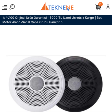
0
⚓ %100 Orijinal Ürün Garantisi | 5000 TL Üzeri Ücretsiz Kargo | Bot-
Motor-Kano-Sanal Çapa Grubu Hariçtir ⚓