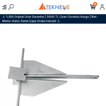
0
⚓ %100 Orijinal Ürün Garantisi | 5000 TL Üzeri Ücretsiz Kargo | Bot-
Motor-Kano-Sanal Çapa Grubu Hariçtir ⚓