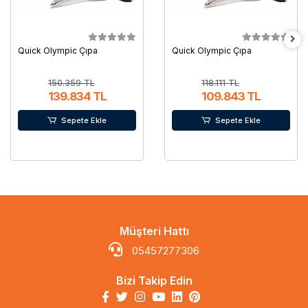
Quick Olympic Çıpa
Quick Olympic Çıpa
150.359 TL
118.111 TL
139.834 TL
109.843 TL
Sepete Ekle
Sepete Ekle
Müşteri Hattı
05457277306
Bizi Takip Edin