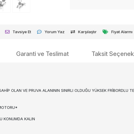
Tavsiye Et
Yorum Yaz
Karşılaştır
Fiyat Alarmı
Garanti ve Teslimat
Taksit Seçenekl
HİP OLAN VE PRUVA ALANININ SINIRLI OLDUĞU YÜKSEK FRİBORDLU TE
G MOTORU*
UĞU KONUMDA KALIN