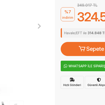
349.017 TL
%7
324.
indirim
Havale/EFT ile
314.848 T
Sepete
WHATSAPP İLE SİPARİ
Hızlı Gönderi
Güvenli Alışv