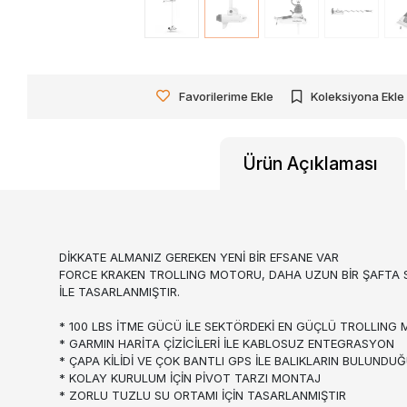
Favorilerime Ekle
Koleksiyona Ekle
Ürün Açıklaması
DİKKATE ALMANIZ GEREKEN YENİ BİR EFSANE VAR
FORCE KRAKEN TROLLING MOTORU, DAHA UZUN BİR ŞAFTA SA
İLE TASARLANMIŞTIR.
* 100 LBS İTME GÜCÜ İLE SEKTÖRDEKİ EN GÜÇLÜ TROLLIN
* GARMIN HARİTA ÇİZİCİLERİ İLE KABLOSUZ ENTEGRASYON
* ÇAPA KİLİDİ VE ÇOK BANTLI GPS İLE BALIKLARIN BULUND
* KOLAY KURULUM İÇİN PİVOT TARZI MONTAJ
* ZORLU TUZLU SU ORTAMI İÇİN TASARLANMIŞTIR