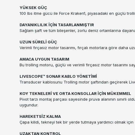
YÜKSEK GÜÇ
100 lbs itme gücü ile Force Kraken1, piyasadaki en güçlü troll
DAYANIKLILIK İÇİN TASARLANMIŞTIR
Sağlam şaft ve tüm bileşenler, zorlu deniz ortamlarına dayana
UZUN SÜRELİ GÜÇ
Verimli fırçasız motor tasarımı, fırçalı motorlara göre daha uz
AMACA UYGUN TASARIM
Bu trolling motoru, güçlü ve verimli fırçasız motor tasarımı sa
LIVESCOPE™ SONAR KABLO YÖNETİMİ
Transducer kablosunu Trolling motor şaftından geçirerek Liv
KOY TEKNELERİ VE ORTA KONSOLLAR İÇİN MÜKEMMEL
Pivot tarzı montaj parçası sayesinde pruva alanının sınırlı o
uygundur.
HAREKETSİZ KALMA
Çapa kilidi, tekneyi tek bir yerde tutmaya yardımcı olmak içi
UZAKTAN KONTROL