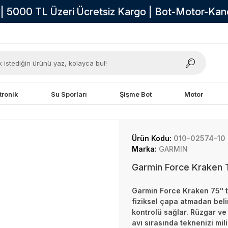
i | 5000 TL Üzeri Ücretsiz Kargo | Bot-Motor-Ka
tronik
Su Sporları
Şişme Bot
Motor
Ürün Kodu:
010-02574-10
Marka:
GARMIN
Garmin Force Kraken T
Garmin Force Kraken 75" tr
fiziksel çapa atmadan bel
kontrolü sağlar. Rüzgar v
avı sırasında teknenizi mil