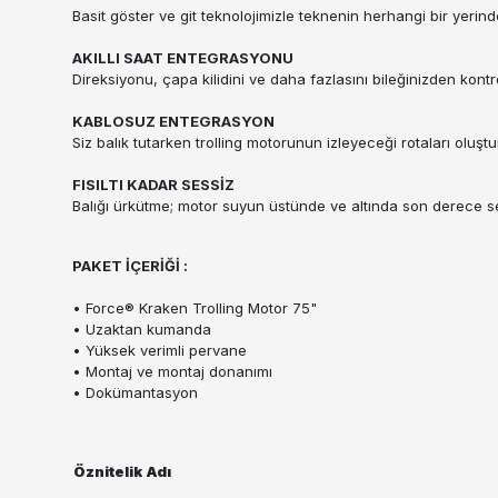
Basit göster ve git teknolojimizle teknenin herhangi bir yerin
AKILLI SAAT ENTEGRASYONU
Direksiyonu, çapa kilidini ve daha fazlasını bileğinizden kontr
KABLOSUZ ENTEGRASYON
Siz balık tutarken trolling motorunun izleyeceği rotaları oluş
FISILTI KADAR SESSİZ
Balığı ürkütme; motor suyun üstünde ve altında son derece se
PAKET İÇERİĞİ :
• Force® Kraken Trolling Motor 75"
• Uzaktan kumanda
• Yüksek verimli pervane
• Montaj ve montaj donanımı
• Dokümantasyon
Öznitelik Adı