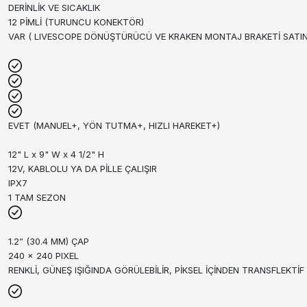
DERİNLİK VE SICAKLIK
12 PİMLİ (TURUNCU KONEKTÖR)
VAR ( LIVESCOPE DÖNÜŞTÜRÜCÜ VE KRAKEN MONTAJ BRAKETİ SATIN 
EVET (MANUEL+, YÖN TUTMA+, HIZLI HAREKET+)
12" L x 9" W x 4 1/2" H
12V, KABLOLU YA DA PİLLE ÇALIŞIR
IPX7
1 TAM SEZON
1.2” (30.4 MM) ÇAP
240 x 240 PIXEL
RENKLİ, GÜNEŞ IŞIĞINDA GÖRÜLEBİLİR, PİKSEL İÇİNDEN TRANSFLEKTİF 