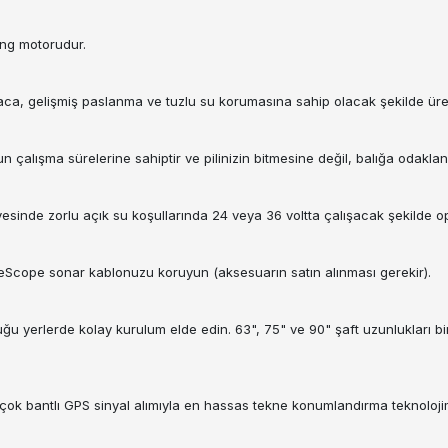
ing motorudur.
ca, gelişmiş paslanma ve tuzlu su korumasına sahip olacak şekilde üreti
un çalışma sürelerine sahiptir ve pilinizin bitmesine değil, balığa odakla
yesinde zorlu açık su koşullarında 24 veya 36 voltta çalışacak şekilde opt
eScope sonar kablonuzu koruyun (aksesuarın satın alınması gerekir).
lduğu yerlerde kolay kurulum elde edin. 63", 75" ve 90" şaft uzunlukları
n çok bantlı GPS sinyal alımıyla en hassas tekne konumlandırma teknolojim