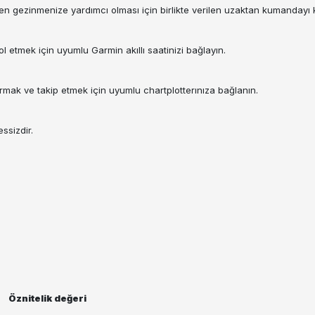
den gezinmenize yardımcı olması için birlikte verilen uzaktan kumandayı k
ol etmek için uyumlu Garmin akıllı saatinizi bağlayın.
turmak ve takip etmek için uyumlu chartplotterınıza bağlanın.
ssizdir.
Öznitelik değeri