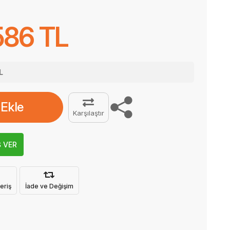
586 TL
L
 Ekle
Karşılaştır
Ş VER
eriş
İade ve Değişim