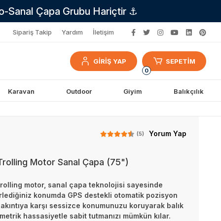
no-Sanal Çapa Grubu Hariçtir ⚓
Sipariş Takip
Yardım
İletişim
GİRİŞ YAP
SEPETİM
0
Karavan
Outdoor
Giyim
Balıkçılık
Yorum Yap
(5)
rolling Motor Sanal Çapa (75")
olling motor, sanal çapa teknolojisi sayesinde
irlediğiniz konumda GPS destekli otomatik pozisyon
e akıntıya karşı sessizce konumunuzu koruyarak balık
imetrik hassasiyetle sabit tutmanızı mümkün kılar.