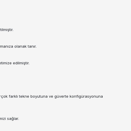
lmiştir.
nmanıza olanak tanır.
imize edilmiştir.
 birçok farklı tekne boyutuna ve güverte konfigürasyonuna
izi sağlar.