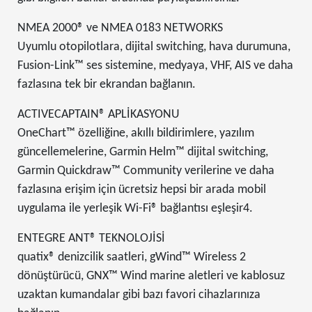
NMEA 2000® ve NMEA 0183 NETWORKS
Uyumlu otopilotlara, dijital switching, hava durumuna,
Fusion-Link™ ses sistemine, medyaya, VHF, AIS ve daha
fazlasına tek bir ekrandan bağlanın.
ACTIVECAPTAIN® APLİKASYONU
OneChart™ özelliğine, akıllı bildirimlere, yazılım
güncellemelerine, Garmin Helm™ dijital switching,
Garmin Quickdraw™ Community verilerine ve daha
fazlasına erişim için ücretsiz hepsi bir arada mobil
uygulama ile yerleşik Wi-Fi® bağlantısı eşleşir4.
ENTEGRE ANT® TEKNOLOJİSİ
quatix® denizcilik saatleri, gWind™ Wireless 2
dönüştürücü, GNX™ Wind marine aletleri ve kablosuz
uzaktan kumandalar gibi bazı favori cihazlarınıza