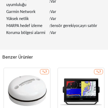
:Var
uyumluluğu
Garmin Network
:Var
Yüksek netlik
:Var
MARPA hedef izleme
:Sensör gerekiyor,ayrı satılır
Koruma bölgesi alarmi
:Var
Benzer Ürünler
%7
%7