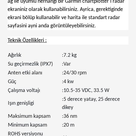
ag ile uyumlu herhangi bir Garmin chartplotter’i radar
ekraniniz olarak kullanabilirsiniz. Ayrica, gerektiginde
ekrani bölüp kullanabilir ve harita ile standart radar
sayfasini ayni anda görüntüleyebilirsiniz.
Teknik Özellikleri :
Ağırlık
:7.2 kg
Su geçirmezlik (IPX7)
:Var
Anten etki alanı
:24/30 rpm
Güç
:4 kw
Çalışma voltajı
:10.5-35 VDC, 33.5 W
:5 derece yatay, 25 derece
Işın genişligi
dikey
Maksimum kapsam
:36 nm
Minimum kapsam
:20 m
ROHS versiyonu