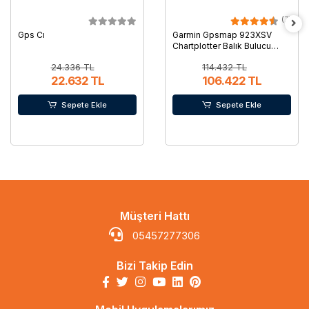
(7)
Gps Cı
Garmin Gpsmap 923XSV
Chartplotter Balık Bulucu
Combo, Türkçe Menü,
24.336 TL
114.432 TL
Aynasız
22.632 TL
106.422 TL
Sepete Ekle
Sepete Ekle
Müşteri Hattı
05457277306
Bizi Takip Edin