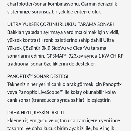
chartplotter/sonar kombinasyonu, Garmin denizcilik
sisteminize sorunsuz bir şekilde entegre olur.
ULTRA YÜKSEK ÇÖZÜNÜRLÜKLÜ TARAMA SONARI
Balıkları yapıdan ayırmaya yardımcı olmak için vividli,
yüksek kontrastlı renk paletlerine sahip dahili Ultra
Yüksek Çözünürlüklü SideVü ve ClearVü tarama
sonarlarını edinin. GPSMAP® 923xsv ayrıca 1 kW CHIRP
traditional sonar özelliklerini de destekler.
PANOPTIX™ SONAR DESTEĞİ
Teknenizin her yerini canlı olarak görmek için Panoptix
veya Panoptix LiveScope™ ile kolay okunabilir kolay
canlı sonar (transducer ayrıca satılır) ile eşleştirin
DAHA HIZLI, KESKİN, AKILLI
Eklenen işlem gücü ve uçtan uca cam içeren yeni ince
tasarımı ve daha küçük birim ayak izi ile, bu 9 inçlik