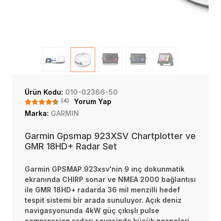
Ürün Kodu:
010-02366-50
(4)
Yorum Yap
Marka:
GARMIN
Garmin Gpsmap 923XSV Chartplotter ve
GMR 18HD+ Radar Set
Garmin GPSMAP 923xsv'nin 9 inç dokunmatik
ekranında CHIRP sonar ve NMEA 2000 bağlantısı
ile GMR 18HD+ radarda 36 mil menzilli hedef
tespit sistemi bir arada sunuluyor. Açık deniz
navigasyonunda 4kW güç çıkışlı pulse
compression radarı sayesinde küçük nesneleri