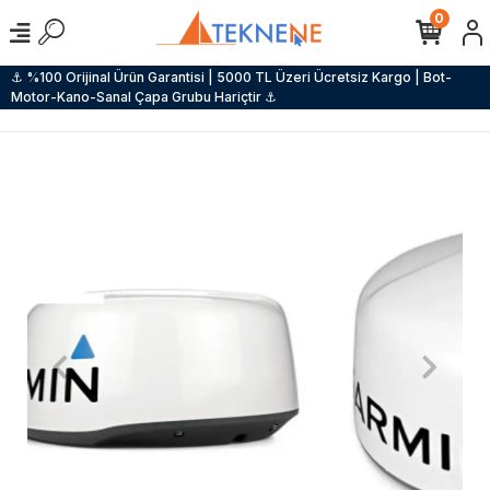
0
⚓ %100 Orijinal Ürün Garantisi | 5000 TL Üzeri Ücretsiz Kargo | Bot-
Motor-Kano-Sanal Çapa Grubu Hariçtir ⚓