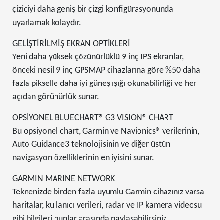
çiziciyi daha geniş bir çizgi konfigürasyonunda
uyarlamak kolaydır.
GELİŞTİRİLMİŞ EKRAN OPTİKLERİ
Yeni daha yüksek çözünürlüklü 9 inç IPS ekranlar,
önceki nesil 9 inç GPSMAP cihazlarına göre %50 daha
fazla pikselle daha iyi güneş ışığı okunabilirliği ve her
açıdan görünürlük sunar.
OPSİYONEL BLUECHART® G3 VISION® CHART
Bu opsiyonel chart, Garmin ve Navionics® verilerinin,
Auto Guidance3 teknolojisinin ve diğer üstün
navigasyon özelliklerinin en iyisini sunar.
GARMIN MARINE NETWORK
Teknenizde birden fazla uyumlu Garmin cihazınız varsa
haritalar, kullanıcı verileri, radar ve IP kamera videosu
gibi bilgileri bunlar arasında paylaşabilirsiniz.