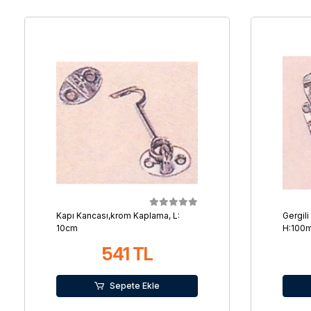
Kapı Kancası,krom Kaplama, L:
Gergili
10cm
H:100
541 TL
Sepete Ekle