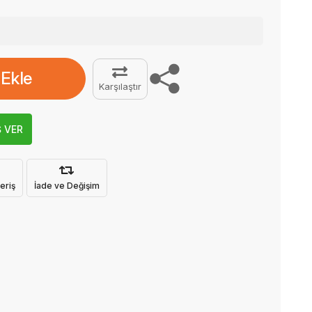
 Ekle
Karşılaştır
Ş VER
eriş
İade ve Değişim