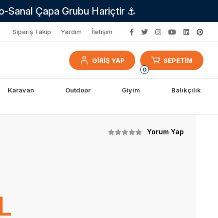
no-Sanal Çapa Grubu Hariçtir ⚓
Sipariş Takip
Yardım
İletişim
GİRİŞ YAP
SEPETİM
0
Karavan
Outdoor
Giyim
Balıkçılık
Yorum Yap
L