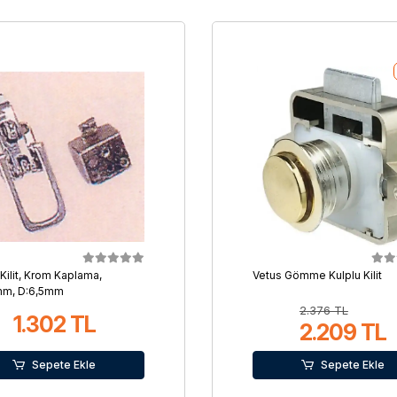
 Kilit, Krom Kaplama,
Vetus Gömme Kulplu Kilit
mm, D:6,5mm
2.376 TL
1.302 TL
2.209 TL
Sepete Ekle
Sepete Ekle