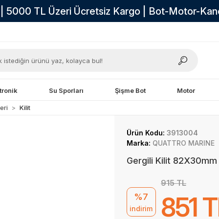
i | 5000 TL Üzeri Ücretsiz Kargo | Bot-Motor-Ka
tronik
Su Sporları
Şişme Bot
Motor
eri
Kilit
Ürün Kodu:
3913004
Marka:
QUATTRO MARINE
Gergili Kilit 82X30mm
915 TL
%7
851 T
indirim