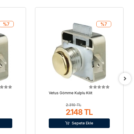
%7
%7
Vetus Gömme Kulplu Kilit
2.310 TL
2.148 TL
Sepete Ekle