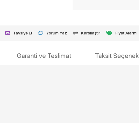
Tavsiye Et
Yorum Yaz
Karşılaştır
Fiyat Alarmı
Garanti ve Teslimat
Taksit Seçenekl