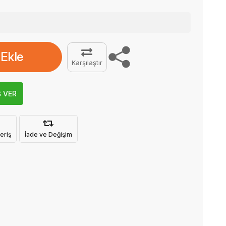
 Ekle
Karşılaştır
Ş VER
eriş
İade ve Değişim