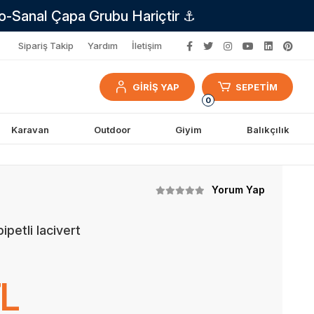
no-Sanal Çapa Grubu Hariçtir ⚓
Sipariş Takip
Yardım
İletişim
GİRİŞ YAP
SEPETİM
0
Karavan
Outdoor
Giyim
Balıkçılık
Yorum Yap
petli lacivert
TL