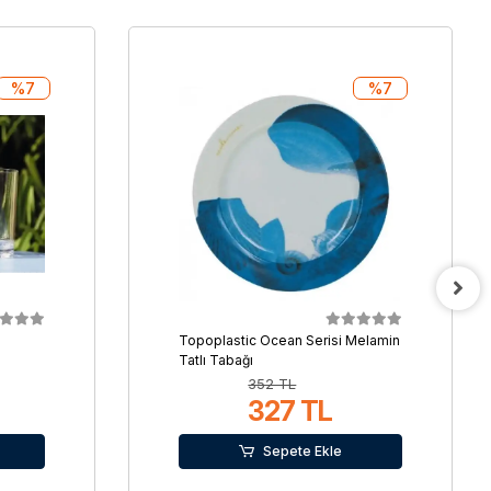
%7
%7
Topoplastic Ocean Serisi Melamin
Tatlı Tabağı
352 TL
327 TL
Sepete Ekle