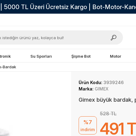
i | 5000 TL Üzeri Ücretsiz Kargo | Bot-Motor-Ka
tronik
Su Sporları
Şişme Bot
Motor
k-Bardak
Ürün Kodu:
3939246
Marka:
GIMEX
Gimex büyük bardak, pi
528 TL
%7
491 
indirim