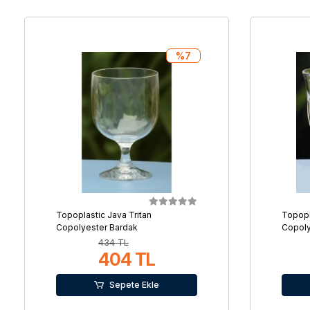
%7
Topoplastic Java Tritan
Topopla
Copolyester Bardak
Copoly
434 TL
404 TL
Sepete Ekle