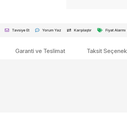
Tavsiye Et
Yorum Yaz
Karşılaştır
Fiyat Alarmı
Garanti ve Teslimat
Taksit Seçenekl