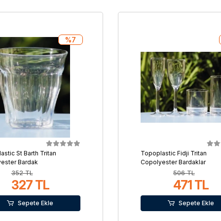
%7
stic St Barth Tritan
Topoplastic Fidji Tritan
ester Bardak
Copolyester Bardaklar
352 TL
506 TL
327 TL
471 TL
Sepete Ekle
Sepete Ekle