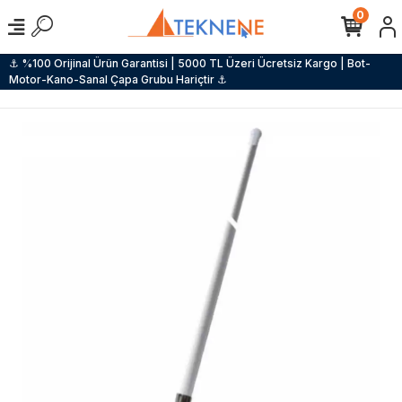
0
⚓ %100 Orijinal Ürün Garantisi | 5000 TL Üzeri Ücretsiz Kargo | Bot-
Motor-Kano-Sanal Çapa Grubu Hariçtir ⚓