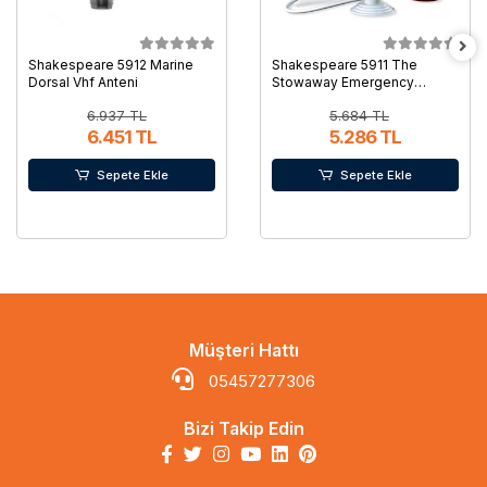
Shakespeare 5912 Marine
Shakespeare 5911 The
Dorsal Vhf Anteni
Stowaway Emergency
Marine Vhf Anteni
6.937 TL
5.684 TL
6.451 TL
5.286 TL
Sepete Ekle
Sepete Ekle
Müşteri Hattı
05457277306
Bizi Takip Edin