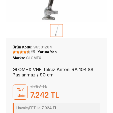
Ürün Kodu:
96501204
(5)
Yorum Yap
Marka:
GLOMEX
GLOMEX VHF Telsiz Anteni RA 104 SS
Paslanmaz / 90 cm
7.787 TL
%7
7.242 TL
indirim
Havale/EFT ile
7.024 TL