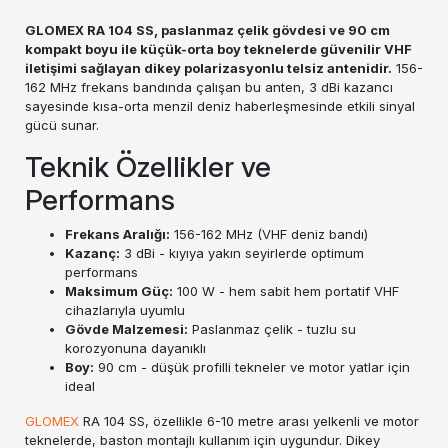
GLOMEX RA 104 SS, paslanmaz çelik gövdesi ve 90 cm
kompakt boyu ile küçük-orta boy teknelerde güvenilir VHF
iletişimi sağlayan dikey polarizasyonlu telsiz antenidir.
156-
162 MHz frekans bandında çalışan bu anten, 3 dBi kazancı
sayesinde kısa-orta menzil deniz haberleşmesinde etkili sinyal
gücü sunar.
Teknik Özellikler ve
Performans
Frekans Aralığı:
156-162 MHz (VHF deniz bandı)
Kazanç:
3 dBi - kıyıya yakın seyirlerde optimum
performans
Maksimum Güç:
100 W - hem sabit hem portatif VHF
cihazlarıyla uyumlu
Gövde Malzemesi:
Paslanmaz çelik - tuzlu su
korozyonuna dayanıklı
Boy:
90 cm - düşük profilli tekneler ve motor yatlar için
ideal
GLOMEX
RA 104 SS, özellikle 6-10 metre arası yelkenli ve motor
teknelerde, baston montajlı kullanım için uygundur. Dikey