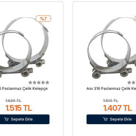
%7
16 Paslanmaz Çelik Kelepçe
Aısı 316 Paslanmaz Çelik K
1.629 TL
1.513 TL
1.515 TL
1.407 TL
Sepete Ekle
Sepete Ekle