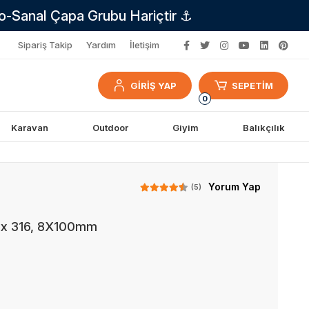
no-Sanal Çapa Grubu Hariçtir ⚓
Sipariş Takip
Yardım
İletişim
GİRİŞ YAP
SEPETİM
0
Karavan
Outdoor
Giyim
Balıkçılık
Yorum Yap
(5)
nox 316, 8X100mm