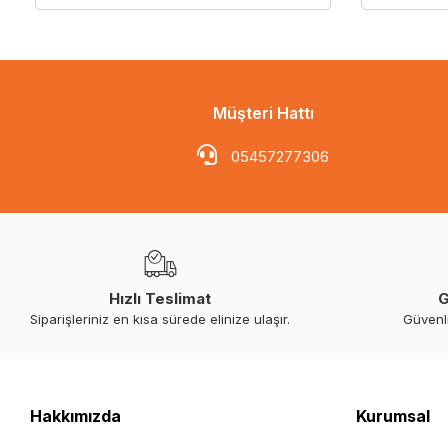
Müşteri Hattı
05457277306
Hızlı Teslimat
G
Siparişleriniz en kısa sürede elinize ulaşır.
Güvenl
Hakkımızda
Kurumsal