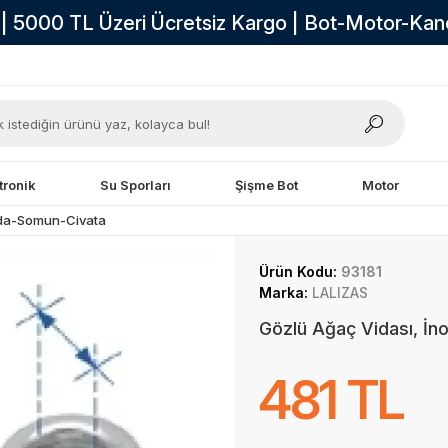
i | 5000 TL Üzeri Ücretsiz Kargo | Bot-Motor-Ka
tronik
Su Sporları
Şişme Bot
Motor
da-Somun-Civata
Ürün Kodu:
93181
Marka:
LALIZAS
Gözlü Ağaç Vidası, İ
481 TL