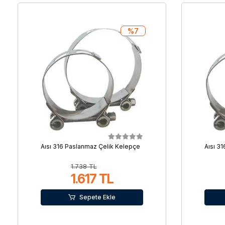
%7
Aısı 316 Paslanmaz Çelik Kelepçe
Aısı 3
1.738 TL
1.617 TL
Sepete Ekle