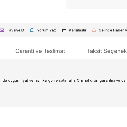
Tavsiye Et
Yorum Yaz
Karşılaştır
Gelince Haber 
Garanti ve Teslimat
Taksit Seçenekl
ygun fiyat ve hızlı kargo ile satın alın. Orijinal ürün garantisi ve uzm