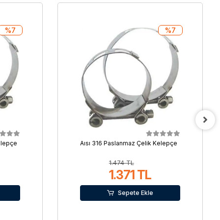
%7
%7
elepçe
Aısı 316 Paslanmaz Çelik Kelepçe
1.474 TL
1.371 TL
Sepete Ekle