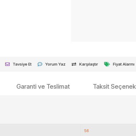
Tavsiye Et
Yorum Yaz
Karşılaştır
Fiyat Alarmı
Garanti ve Teslimat
Taksit Seçenekl
56