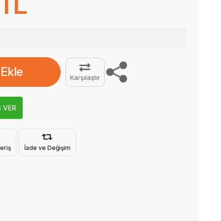
 TL
 Ekle
Karşılaştır
Ş VER
eriş
İade ve Değişim