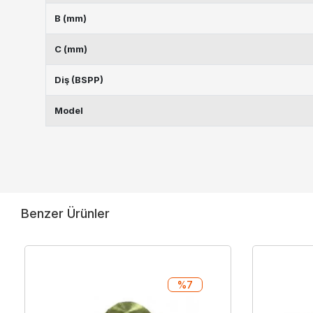
B (mm)
C (mm)
Diş (BSPP)
Model
Benzer Ürünler
%7