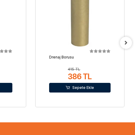
Drenaj Borusu
415 TL
386 TL
Sepete Ekle