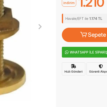
1.210
indirim
Havale/EFT ile
1.174 TL
Sepete
WHATSAPP İLE SİPARİ
Hızlı Gönderi
Güvenli Alışv