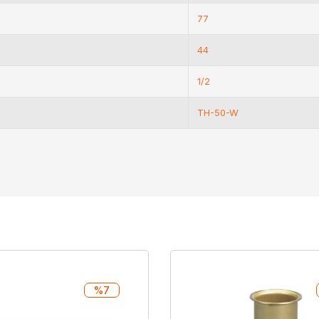
77
44
1/2
TH-50-W
%7