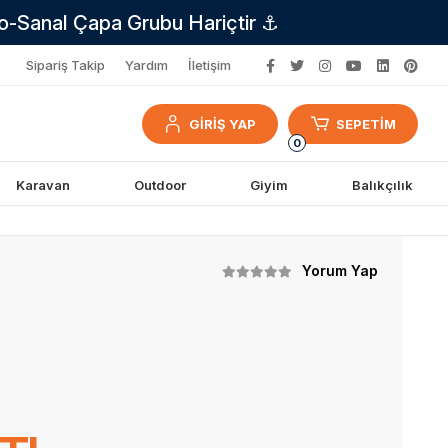
no-Sanal Çapa Grubu Hariçtir ⚓
Sipariş Takip
Yardım
İletişim
GİRİŞ YAP
SEPETİM
0
Karavan
Outdoor
Giyim
Balıkçılık
Yorum Yap