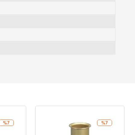
%7
%7