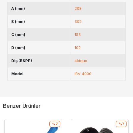
A (mm)
208
B (mm)
305
C (mm)
153
D (mm)
102
Diş (BSPP)
4ldquo
Model
IBV-4000
Benzer Ürünler
%7
%7