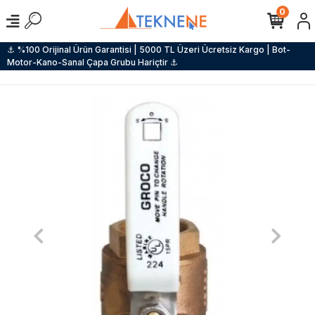
0
⚓ %100 Orijinal Ürün Garantisi | 5000 TL Üzeri Ücretsiz Kargo | Bot-
Motor-Kano-Sanal Çapa Grubu Hariçtir ⚓