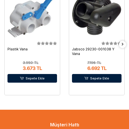
Plastik Vana
Jabsco 29230-001038 Y
Vana
3.950 TL
7.196 TL
3.673 TL
6.692 TL
Sepete Ekle
Sepete Ekle
Müşteri Hattı