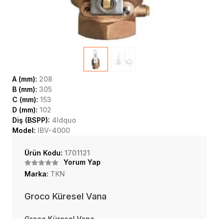
A (mm):
208
B (mm):
305
C (mm):
153
D (mm):
102
Diş (BSPP):
4ldquo
Model:
IBV-4000
Ürün Kodu:
1701121
Yorum Yap
Marka:
TKN
Groco Küresel Vana
Groco Küresel Vana