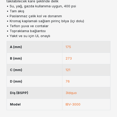
takılabilecek kare şeklinde delik
• Su, yağ, gazda kullanıma uygun, 400 psi
• Tam akış
• Paslanmaz çelik kol ve donanım
• Kromaj kaplamalı sağlam pirinç bilya (içi dolu)
• Teflon yuva ve contalar
• Topraklama bağlantısı
• Yakıt ve su için UL onaylı
A (mm)
175
B (mm)
273
C (mm)
121
D (mm)
76
Diş (BSPP)
3ldquo
Model
IBV-3000