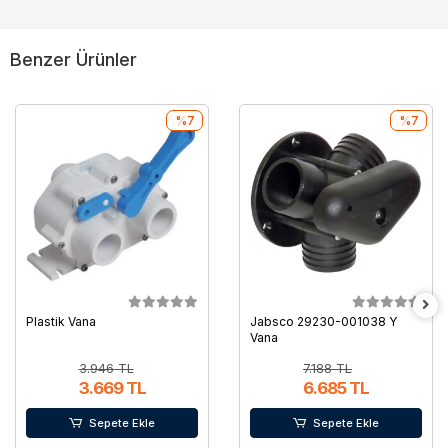
Benzer Ürünler
%7
%7
Plastik Vana
Jabsco 29230-001038 Y
Vana
3.946 TL
7.188 TL
3.669 TL
6.685 TL
Sepete Ekle
Sepete Ekle