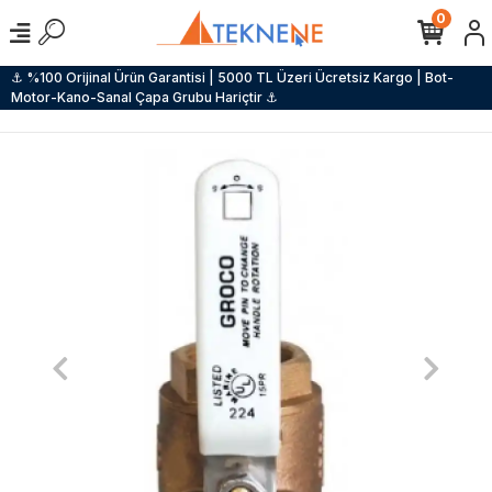
0
⚓ %100 Orijinal Ürün Garantisi | 5000 TL Üzeri Ücretsiz Kargo | Bot-
Motor-Kano-Sanal Çapa Grubu Hariçtir ⚓