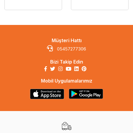
Müşteri Hattı
05457277306
Bizi Takip Edin
Mobil Uygulamalarımız