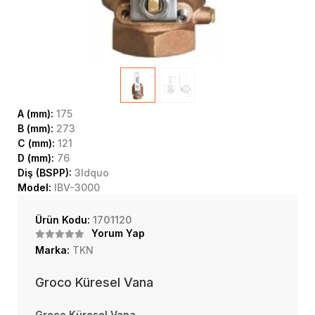
A (mm):
175
B (mm):
273
C (mm):
121
D (mm):
76
Diş (BSPP):
3ldquo
Model:
IBV-3000
Ürün Kodu:
1701120
Yorum Yap
Marka:
TKN
Groco Küresel Vana
Groco Küresel Vana