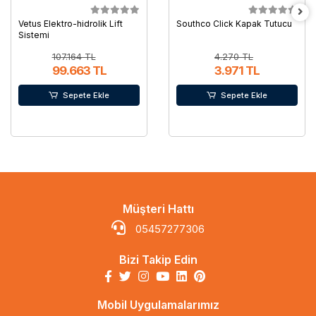
Vetus Elektro-hidrolik Lift
Southco Click Kapak Tutucu
Sistemi
107.164 TL
4.270 TL
99.663 TL
3.971 TL
Sepete Ekle
Sepete Ekle
Müşteri Hattı
05457277306
Bizi Takip Edin
Mobil Uygulamalarımız