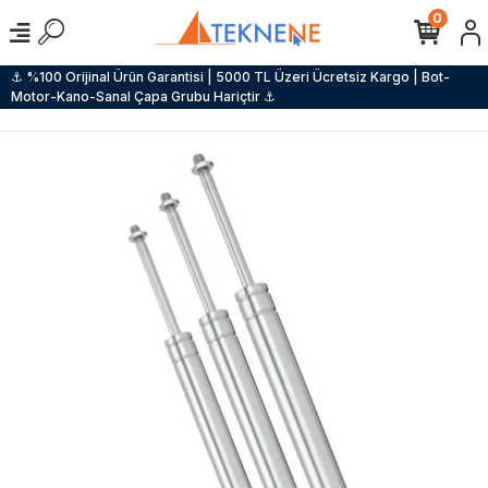
0
⚓ %100 Orijinal Ürün Garantisi | 5000 TL Üzeri Ücretsiz Kargo | Bot-
Motor-Kano-Sanal Çapa Grubu Hariçtir ⚓