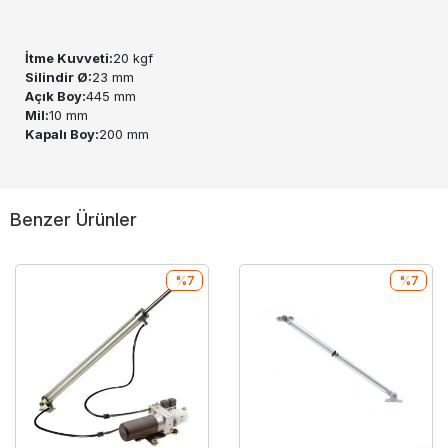
İtme Kuvveti:
20 kgf
Silindir Ø:
23 mm
Açık Boy:
445 mm
Mil:
10 mm
Kapalı Boy:
200 mm
Benzer Ürünler
%7
%7