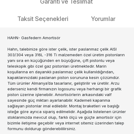
Garanti ve Teslimat
Taksit Seçenekleri
Yorumlar
HAHN- Gasfedern Amortisör
Hahn, talebinize göre ister çelik, ister paslanmaz çelik AISI
303/304 veya 316L -316 Ti malzemeden özel üretim pistonların
yanı sıra en küçüğünden en büyüğüne, çift pistonlu veya
teleskopik gibi özel gaz pistonları üretmektedir. Marin
koşullarına en dayanıklı paslanmaz çelik kullanıldığından,
kapaklarınızdaki paslanan piston sorununa kesin çözümdür.
Tüm ürünler Almanya’da tasarlanır, geliştirilir ve üretilir. Arzu
ederseniz kendi firmanızın logosunu veya herhangi bir grafik
piston üzerine işlenebilir. Amortisörlerin arkasındaki valf
sayesinde güç miktarı ayarlanabilir. Kademeli kapanma
sağlayan pistonlar imal edilebilir. Montaj braketleri ve başlığı
isteğe göre ayrıca sipariş edilmelidir. Aşağıda listelenen ürünler
stoklarımızda mevcut olup, farklı ölçü ve güçte amortisör için
bizimle iletişime geçebilir veya internet sitemiz üzerinden talep
formunu doldurup gönderebililirsiniz.