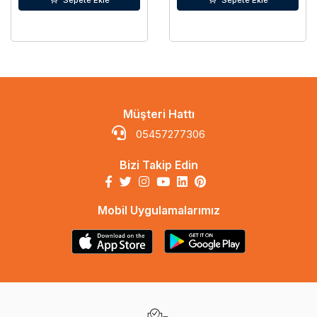
Sepete Ekle
Sepete Ekle
Müşteri Hattı
05457277306
Bizi Takip Edin
Mobil Uygulamalarımız