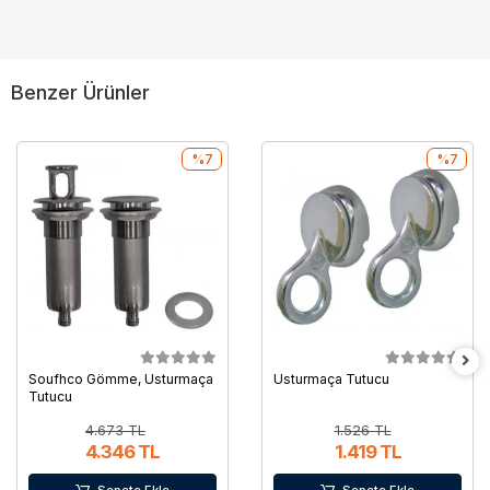
Benzer Ürünler
%7
%7
Soufhco Gömme, Usturmaça
Usturmaça Tutucu
Tutucu
4.673 TL
1.526 TL
4.346 TL
1.419 TL