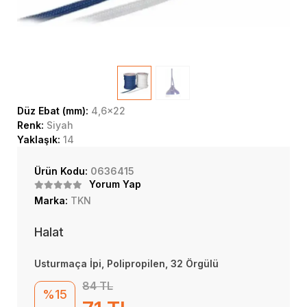
Düz Ebat (mm):
4,6x22
Renk:
Siyah
Yaklaşık:
14
Ürün Kodu:
0636415
Yorum Yap
Marka:
TKN
Halat
Usturmaça İpi, Polipropilen, 32 Örgülü
84 TL
%15