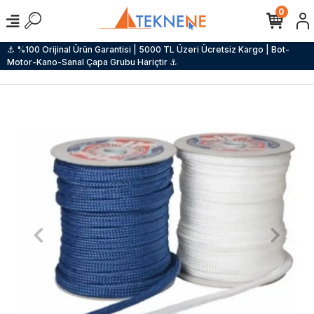
0
⚓ %100 Orijinal Ürün Garantisi | 5000 TL Üzeri Ücretsiz Kargo | Bot-
Motor-Kano-Sanal Çapa Grubu Hariçtir ⚓