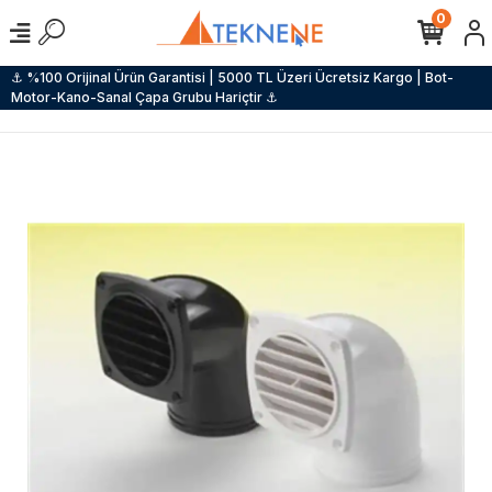
0
⚓ %100 Orijinal Ürün Garantisi | 5000 TL Üzeri Ücretsiz Kargo | Bot-
Motor-Kano-Sanal Çapa Grubu Hariçtir ⚓