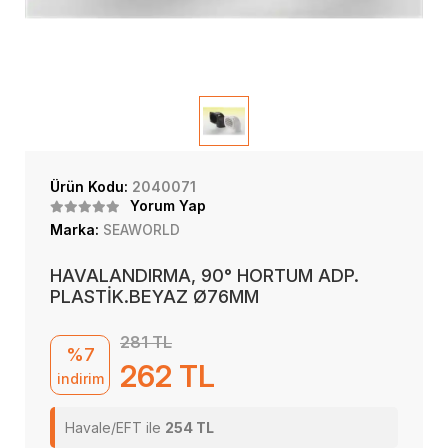
Ürün Kodu:
2040071
Yorum Yap
Marka:
SEAWORLD
HAVALANDIRMA, 90° HORTUM ADP.
PLASTİK.BEYAZ Ø76MM
281 TL
%7
262 TL
indirim
Havale/EFT ile
254 TL